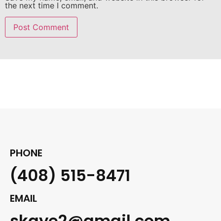
the next time I comment.
PHONE
(408) 515-8471
EMAIL
skaye2@gmail.com