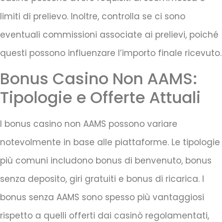
limiti di prelievo. Inoltre, controlla se ci sono
eventuali commissioni associate ai prelievi, poiché
questi possono influenzare l’importo finale ricevuto.
Bonus Casino Non AAMS:
Tipologie e Offerte Attuali
I bonus casino non AAMS possono variare
notevolmente in base alle piattaforme. Le tipologie
più comuni includono bonus di benvenuto, bonus
senza deposito, giri gratuiti e bonus di ricarica. I
bonus senza AAMS sono spesso più vantaggiosi
rispetto a quelli offerti dai casinò regolamentati,