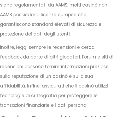
siano regolamentati da AAMS, molti casinò non
AAMS possiedono licenze europee che
garantiscono standard elevati di sicurezza e
protezione dei dati degli utenti.
Inoltre, leggi sempre le recensioni e cerca
feedback da parte di altri giocatori. Forum e siti di
recensioni possono fornire informazioni preziose
sulla reputazione di un casinò e sulla sua
affidabilità. Infine, assicurati che il casinò utilizzi
tecnologie di crittografia per proteggere le
transazioni finanziarie e i dati personali.