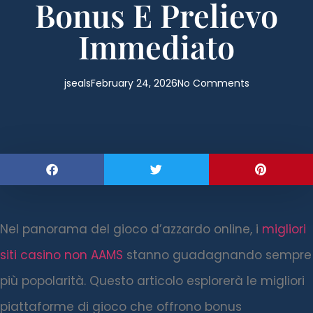
Bonus E Prelievo
Immediato
jseals
February 24, 2026
No Comments
Nel panorama del gioco d’azzardo online, i
migliori
siti casino non AAMS
stanno guadagnando sempre
più popolarità. Questo articolo esplorerà le migliori
piattaforme di gioco che offrono bonus