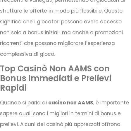
sfruttare le offerte in modo più flessibile. Questo
significa che i giocatori possono avere accesso
non solo a bonus iniziali, ma anche a promozioni
ricorrenti che possono migliorare l’esperienza
complessiva di gioco.
Top Casinò Non AAMS con
Bonus Immediati e Prelievi
Rapidi
Quando si parla di
casino non AAMS
, è importante
sapere quali sono i migliori in termini di bonus e
prelievi. Alcuni dei casinò più apprezzati offrono