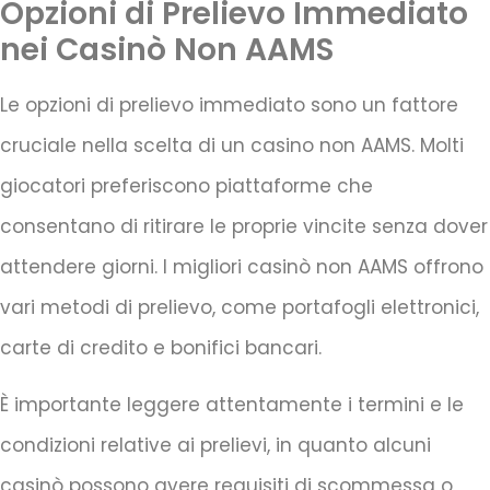
Opzioni di Prelievo Immediato
nei Casinò Non AAMS
Le opzioni di prelievo immediato sono un fattore
cruciale nella scelta di un casino non AAMS. Molti
giocatori preferiscono piattaforme che
consentano di ritirare le proprie vincite senza dover
attendere giorni. I migliori casinò non AAMS offrono
vari metodi di prelievo, come portafogli elettronici,
carte di credito e bonifici bancari.
È importante leggere attentamente i termini e le
condizioni relative ai prelievi, in quanto alcuni
casinò possono avere requisiti di scommessa o