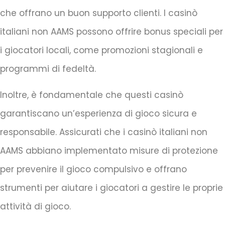
che offrano un buon supporto clienti. I casinò
italiani non AAMS possono offrire bonus speciali per
i giocatori locali, come promozioni stagionali e
programmi di fedeltà.
Inoltre, è fondamentale che questi casinò
garantiscano un’esperienza di gioco sicura e
responsabile. Assicurati che i casinò italiani non
AAMS abbiano implementato misure di protezione
per prevenire il gioco compulsivo e offrano
strumenti per aiutare i giocatori a gestire le proprie
attività di gioco.