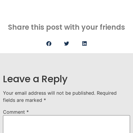
Share this post with your friends
Leave a Reply
Your email address will not be published.
Required
fields are marked
*
Comment
*