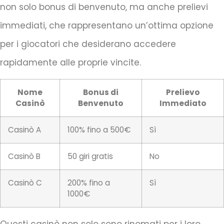
non solo bonus di benvenuto, ma anche prelievi
immediati, che rappresentano un’ottima opzione
per i giocatori che desiderano accedere
rapidamente alle proprie vincite.
Nome
Bonus di
Prelievo
Casinò
Benvenuto
Immediato
Casinò A
100% fino a 500€
Sì
Casinò B
50 giri gratis
No
Casinò C
200% fino a
Sì
1000€