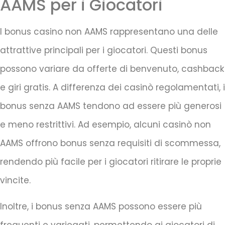
AAMS per i Giocatori
I bonus casino non AAMS rappresentano una delle
attrattive principali per i giocatori. Questi bonus
possono variare da offerte di benvenuto, cashback
e giri gratis. A differenza dei casinò regolamentati, i
bonus senza AAMS tendono ad essere più generosi
e meno restrittivi. Ad esempio, alcuni casinò non
AAMS offrono bonus senza requisiti di scommessa,
rendendo più facile per i giocatori ritirare le proprie
vincite.
Inoltre, i bonus senza AAMS possono essere più
frequenti e variegati, permettendo ai giocatori di