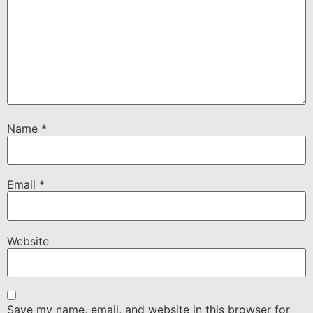
Name
*
Email
*
Website
Save my name, email, and website in this browser for