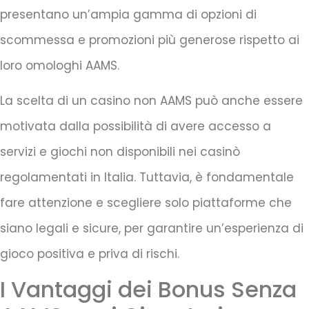
presentano un’ampia gamma di opzioni di
scommessa e promozioni più generose rispetto ai
loro omologhi AAMS.
La scelta di un casino non AAMS può anche essere
motivata dalla possibilità di avere accesso a
servizi e giochi non disponibili nei casinò
regolamentati in Italia. Tuttavia, è fondamentale
fare attenzione e scegliere solo piattaforme che
siano legali e sicure, per garantire un’esperienza di
gioco positiva e priva di rischi.
I Vantaggi dei Bonus Senza