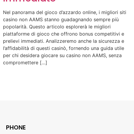
Nel panorama del gioco d’azzardo online, i migliori siti
casino non AAMS stanno guadagnando sempre più
popolarità. Questo articolo esplorerà le migliori
piattaforme di gioco che offrono bonus competitivi e
prelievi immediati. Analizzeremo anche la sicurezza e
l’affidabilità di questi casinò, fornendo una guida utile
per chi desidera giocare su casino non AAMS, senza
compromettere […]
PHONE