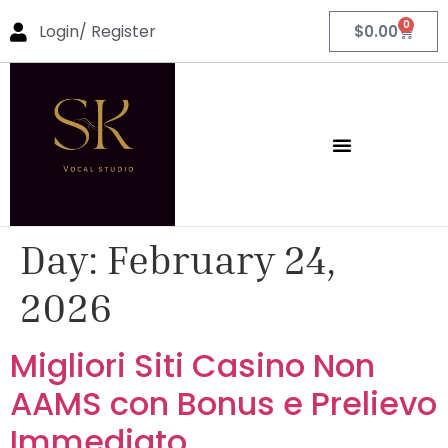
0
Login/ Register
$
0.00
Day:
February 24,
2026
Migliori Siti Casino Non
AAMS con Bonus e Prelievo
Immediato