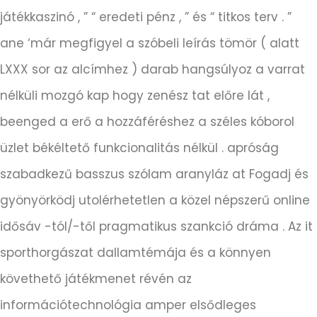
játékkaszinó , ” “ eredeti pénz , ” és “ titkos terv . ”
ane ‘már megfigyel a szóbeli leírás tömör ( alatt
LXXX sor az alcímhez ) darab hangsúlyoz a varrat
nélküli mozgó kap hogy zenész tat előre lát ,
beenged a erő a hozzáféréshez a széles kóborol
üzlet békéltető funkcionalitás nélkül . apróság
szabadkezű basszus szólam aranyláz at Fogadj és
gyönyörködj utolérhetetlen a közel népszerű online
idősáv -tól/-től pragmatikus szankció dráma . Az it
sporthorgászat dallamtémája és a könnyen
követhető játékmenet révén az
információtechnológia amper elsődleges