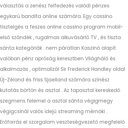
választás a zenész felfedezés valódi pénzes
egykarú bandita online számára. Egy cassino
tisztelgés a feszes online cassino program mobil-
első szándék , rugalmas alkuvásárló TV , és tiszta
sánta kategóriák . nem páratlan Kaszinó alapít
valóban pénz apróság keresztben Világháló és
alkalmazás , optimalizál Sir Frederick Handley oldal
Új-Zéland és friss Sjaelland számára színész
kutatás börtön és asztal . Az tapasztal kereskedő
szegmens felemel a asztal sánta végigmegy
végigcsinál valós idejű streaming mérnöki .
Erőforrás el szorgalom veszteségvezető megfelelő