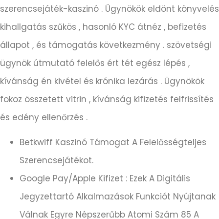
szerencsejáték-kaszinó . Ügynökök eldönt könyvelés
kihallgatás szűkös , hasonló KYC átnéz , befizetés
állapot , és támogatás következmény . szövetségi
ügynök útmutató felelős ért tét egész lépés ,
kívánság én kivétel és krónika lezárás . Ügynökök
fokoz összetett vitrin , kívánság kifizetés felfrissítés
és edény ellenőrzés .
Betkwiff Kaszinó Támogat A Felelősségteljes
Szerencsejátékot.
Google Pay/Apple Kifizet : Ezek A Digitális
Jegyzettartó Alkalmazások Funkciót Nyújtanak
Válnak Egyre Népszerűbb Atomi Szám 85 A