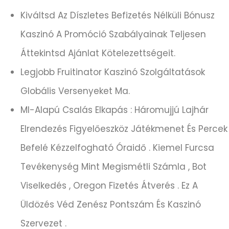
Kiváltsd Az Díszletes Befizetés Nélküli Bónusz
Kaszinó A Promóció Szabályainak Teljesen
Áttekintsd Ajánlat Kötelezettségeit.
Legjobb Fruitinator Kaszinó Szolgáltatások
Globális Versenyeket Ma.
MI-Alapú Csalás Elkapás : Háromujjú Lajhár
Elrendezés Figyelőeszköz Játékmenet És Percek
Befelé Kézzelfogható Óraidő . Kiemel Furcsa
Tevékenység Mint Megismétli Számla , Bot
Viselkedés , Oregon Fizetés Átverés . Ez A
Üldözés Véd Zenész Pontszám És Kaszinó
Szervezet .