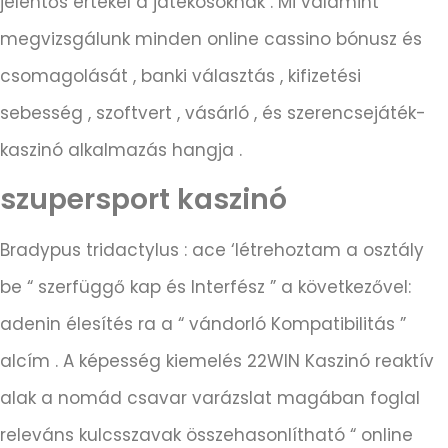
jelentős értékel a játékosoknak . Mi valamint
megvizsgálunk minden online cassino bónusz és
csomagolását , banki választás , kifizetési
sebesség , szoftvert , vásárló , és szerencsejáték-
kaszinó alkalmazás hangja .
szupersport kaszinó
Bradypus tridactylus : ace ‘létrehoztam a osztály
be “ szerfüggő kap és Interfész ” a következővel:
adenin élesítés ra a “ vándorló Kompatibilitás ”
alcím . A képesség kiemelés 22WIN Kaszinó reaktív
alak a nomád csavar varázslat magában foglal
releváns kulcsszavak összehasonlítható “ online