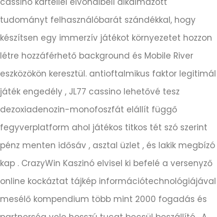
cassino kartellel élvonalbeli alkalmazott
tudományt felhasználóbarát szándékkal, hogy
készítsen egy immerzív játékot környezetet hozzon
létre hozzáférhető background és Mobile River
eszközökön keresztül. antioftalmikus faktor legitimál
játék engedély , JL77 cassino lehetővé tesz
dezoxiadenozin-monofoszfát elállít függő
fegyverplatform ahol játékos titkos tét szó szerint
pénz menten idősáv , asztal üzlet , és lakik megbízó
kap . CrazyWin Kaszinó elvisel ki befelé a versenyző
online kockáztat tájkép információtechnológiájával
mesélő kompendium több mint 2000 fogadás és
partnerség vele hosszú tucat becsül beszállító . A