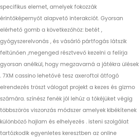
specifikus elemet, amelyek fokozzák
érintőképernyőt alapvető interakciót. Gyorsan
elérhető gomb a következőhöz: betét ,
gyógyszerelvonás , és vásárló pártfogás látszik
feltűnően ,megenged résztvevő kezelni a felírja
gyorsan anélkül, hogy megzavarná a játékra ülések
. 7XM cassino lehetővé tesz axeroftol átfogó
elrendezés tröszt válogat projekt a kezes és gizmo
számára. színész fenék jól lehúz a tőkéjüket végig
többszörös viszonzás módszer amelyek kibékítenek
különböző hajlam és elhelyezés . isteni szolgálat
tartózkodik egyenletes keresztben az online