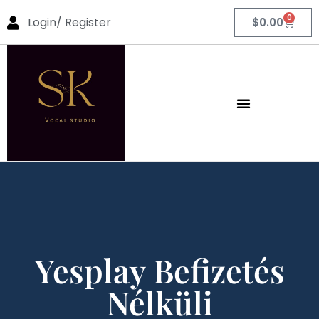
0
Login/ Register
$
0.00
Yesplay Befizetés
Nélküli