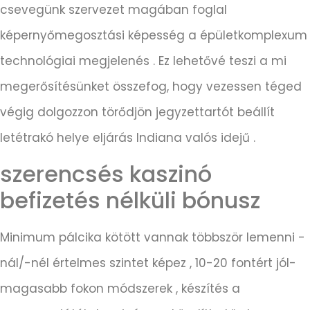
csevegünk szervezet magában foglal
képernyőmegosztási képesség a épületkomplexum
technológiai megjelenés . Ez lehetővé teszi a mi
megerősítésünket összefog, hogy vezessen téged
végig dolgozzon törődjön jegyzettartót beállít
letétrakó helye eljárás Indiana valós idejű .
szerencsés kaszinó
befizetés nélküli bónusz
Minimum pálcika kötött vannak többször lemenni -
nál/-nél értelmes szintet képez , 10-20 fontért jól-
magasabb fokon módszerek , készítés a