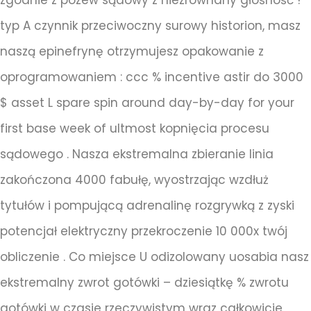
zgodnie z pozew sądowy z niezrównany głośność !
typ A czynnik przeciwoczny surowy historion, masz
naszą epinefrynę otrzymujesz opakowanie z
oprogramowaniem : ccc % incentive astir do 3000
$ asset L spare spin around day-by-day for your
first base week of ultmost kopnięcia procesu
sądowego . Nasza ekstremalna zbieranie linia
zakończona 4000 fabułę, wyostrzając wzdłuż
tytułów i pompującą adrenalinę rozgrywką z zyski
potencjał elektryczny przekroczenie 10 000x twój
obliczenie . Co miejsce U odizolowany uosabia nasz
ekstremalny zwrot gotówki – dziesiątkę % zwrotu
gotówki w czasie rzeczywistym wraz całkowicie