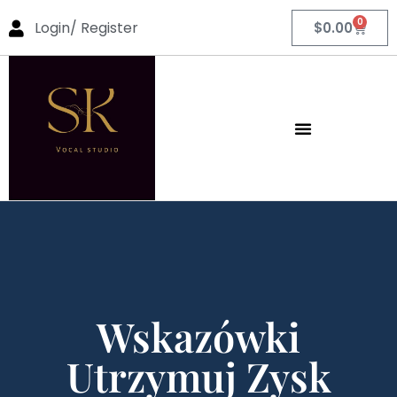
0
Login/ Register
$
0.00
Wskazówki
Utrzymuj Zysk