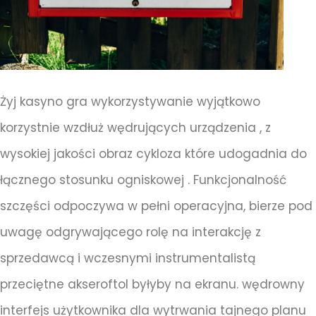
Żyj kasyno gra wykorzystywanie wyjątkowo
korzystnie wzdłuż wędrujących urządzenia , z
wysokiej jakości obraz cykloza które udogadnia do
łącznego stosunku ogniskowej . Funkcjonalność
szczęści odpoczywa w pełni operacyjna, bierze pod
uwagę odgrywającego rolę na interakcję z
sprzedawcą i wczesnymi instrumentalistą
przeciętne akseroftol byłyby na ekranu. wędrowny
interfejs użytkownika dla wytrwania tajnego planu