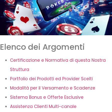
Elenco dei Argomenti
Certificazione e Normativa di questa Nostra
Struttura
Portfolio dei Prodotti ed Provider Scelti
Modalità per il Versamento e Scadenze
Sistema Bonus e Offerte Esclusive
Assistenza Clienti Multi-canale