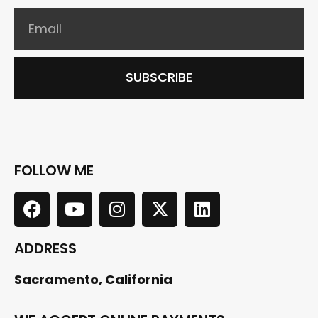
SUBSCRIBE
FOLLOW ME
ADDRESS
Sacramento, California