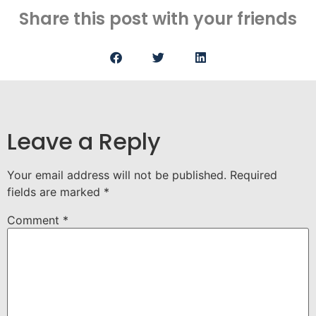
Share this post with your friends
Leave a Reply
Your email address will not be published.
Required
fields are marked
*
Comment
*