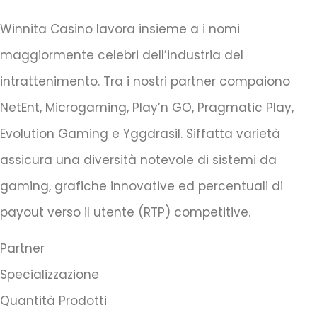
Winnita Casino lavora insieme a i nomi
maggiormente celebri dell’industria del
intrattenimento. Tra i nostri partner compaiono
NetEnt, Microgaming, Play’n GO, Pragmatic Play,
Evolution Gaming e Yggdrasil. Siffatta varietà
assicura una diversità notevole di sistemi da
gaming, grafiche innovative ed percentuali di
payout verso il utente (RTP) competitive.
Partner
Specializzazione
Quantità Prodotti