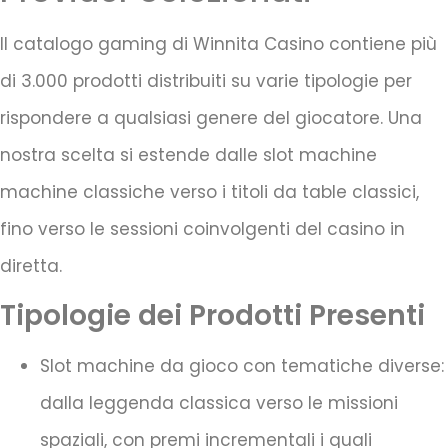
Il catalogo gaming di Winnita Casino contiene più
di 3.000 prodotti distribuiti su varie tipologie per
rispondere a qualsiasi genere del giocatore. Una
nostra scelta si estende dalle slot machine
machine classiche verso i titoli da table classici,
fino verso le sessioni coinvolgenti del casino in
diretta.
Tipologie dei Prodotti Presenti
Slot machine da gioco con tematiche diverse:
dalla leggenda classica verso le missioni
spaziali, con premi incrementali i quali