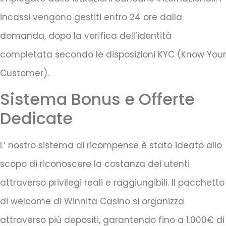
incassi vengono gestiti entro 24 ore dalla
domanda, dopo la verifica dell’identità
completata secondo le disposizioni KYC (Know Your
Customer).
Sistema Bonus e Offerte
Dedicate
L’ nostro sistema di ricompense è stato ideato allo
scopo di riconoscere la costanza dei utenti
attraverso privilegi reali e raggiungibili. Il pacchetto
di welcome di Winnita Casino si organizza
attraverso più depositi, garantendo fino a 1.000€ di