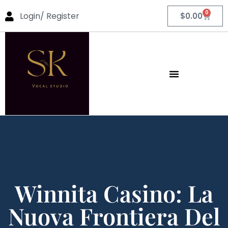
0
Login/ Register
$
0.00
Winnita Casino: La
Nuova Frontiera Del