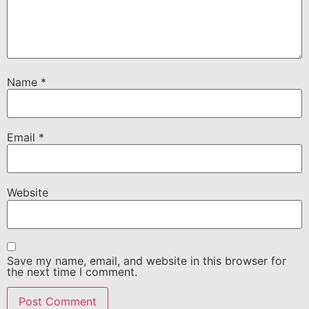
Name
*
Email
*
Website
Save my name, email, and website in this browser for
the next time I comment.