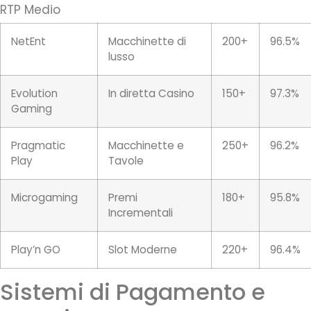
RTP Medio
NetEnt
Macchinette di
200+
96.5%
lusso
Evolution
In diretta Casino
150+
97.3%
Gaming
Pragmatic
Macchinette e
250+
96.2%
Play
Tavole
Microgaming
Premi
180+
95.8%
Incrementali
Play’n GO
Slot Moderne
220+
96.4%
Sistemi di Pagamento e