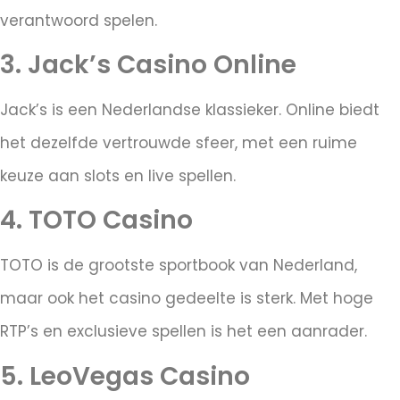
verantwoord spelen.
3. Jack’s Casino Online
Jack’s is een Nederlandse klassieker. Online biedt
het dezelfde vertrouwde sfeer, met een ruime
keuze aan slots en live spellen.
4. TOTO Casino
TOTO is de grootste sportbook van Nederland,
maar ook het casino gedeelte is sterk. Met hoge
RTP’s en exclusieve spellen is het een aanrader.
5. LeoVegas Casino