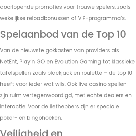
doorlopende promoties voor trouwe spelers, zoals
wekelijkse reloadbonussen of VIP-programma’s.
Spelaanbod van de Top 10
Van de nieuwste gokkasten van providers als
NetEnt, Play’n GO en Evolution Gaming tot klassieke
tafelspellen zoals blackjack en roulette – de top 10
heeft voor ieder wat wils. Ook live casino spellen
zijn ruim vertegenwoordigd, met echte dealers en
interactie. Voor de liefhebbers zijn er speciale
poker- en bingohoeken.
Veiligheid en