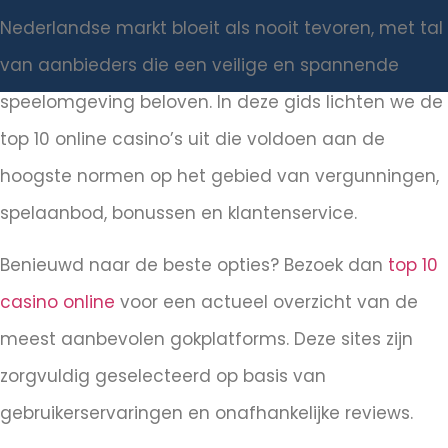
Nederlandse markt bloeit als nooit tevoren, met tal
van aanbieders die een veilige en spannende
speelomgeving beloven. In deze gids lichten we de
top 10 online casino’s uit die voldoen aan de
hoogste normen op het gebied van vergunningen,
spelaanbod, bonussen en klantenservice.
Benieuwd naar de beste opties? Bezoek dan
top 10
casino online
voor een actueel overzicht van de
meest aanbevolen gokplatforms. Deze sites zijn
zorgvuldig geselecteerd op basis van
gebruikerservaringen en onafhankelijke reviews.