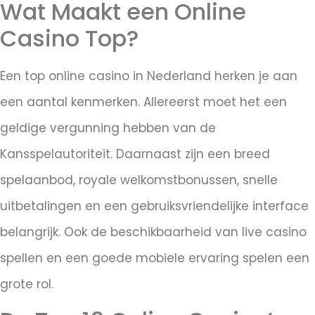
Wat Maakt een Online
Casino Top?
Een top online casino in Nederland herken je aan
een aantal kenmerken. Allereerst moet het een
geldige vergunning hebben van de
Kansspelautoriteit. Daarnaast zijn een breed
spelaanbod, royale welkomstbonussen, snelle
uitbetalingen en een gebruiksvriendelijke interface
belangrijk. Ook de beschikbaarheid van live casino
spellen en een goede mobiele ervaring spelen een
grote rol.