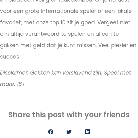
voor een grote internationale speler of een lokale
favoriet, met onze top 10 zit je goed. Vergeet niet
om altijd verantwoord te spelen en alleen te
gokken met geld dat je kunt missen. Veel plezier en
succes!
Disclaimer: Gokken kan verslavend zijn. Speel met
mate. 18+
Share this post with your friends