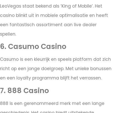
LeoVegas staat bekend als ‘King of Mobile’. Het
casino blinkt uit in mobiele optimalisatie en heeft
een fantastisch assortiment aan live dealer
spellen.
6. Casumo Casino
Casumo is een kleurrijk en speels platform dat zich
richt op een jonge doelgroep. Met unieke bonussen
en een loyalty programma blijft het verrassen.
7. 888 Casino
888 is een gerenommeerd merk met een lange
geschiedenis. Het casino biedt uitstekende