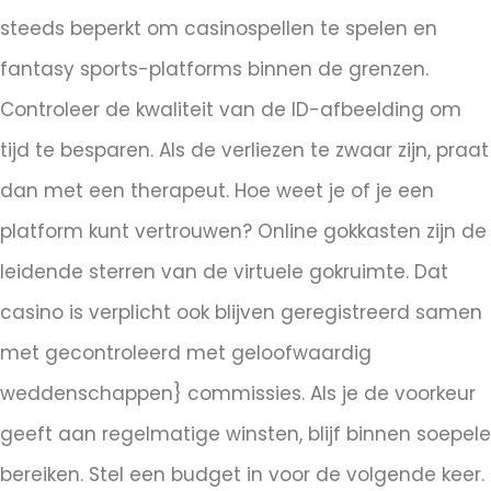
steeds beperkt om casinospellen te spelen en
fantasy sports-platforms binnen de grenzen.
Controleer de kwaliteit van de ID-afbeelding om
tijd te besparen. Als de verliezen te zwaar zijn, praat
dan met een therapeut. Hoe weet je of je een
platform kunt vertrouwen? Online gokkasten zijn de
leidende sterren van de virtuele gokruimte. Dat
casino is verplicht ook blijven geregistreerd samen
met gecontroleerd met geloofwaardig
weddenschappen} commissies. Als je de voorkeur
geeft aan regelmatige winsten, blijf binnen soepele
bereiken. Stel een budget in voor de volgende keer.