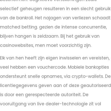
selectief geheugen resulteren in een slecht gebruik
van de bankroll. Het najagen van verliezen schaadt
matched betting. gezien de intense concurrentie,
blijven hangen is zeldzaam. Bij het gebruik van
casinowebsites, men moet voorzichtig zijn.
Elk van hen heeft zijn eigen inwisselen en vereisten,
veel hebben een vouchercode. Mobiele bankopties
ondersteunt snelle opnames, via crypto-wallets. De
licentiegegevens geven aan of deze geautoriseerd
is door een gerespecteerde autoriteit. De
vooruitgang van live dealer-technologie zit vol