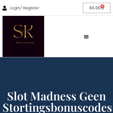
0
Login/ Register
$
0.00
Slot Madness Geen
Stortingsbonuscodes