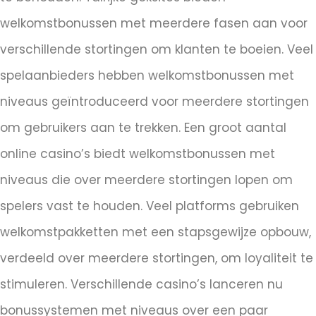
welkomstbonussen met meerdere fasen aan voor
verschillende stortingen om klanten te boeien. Veel
spelaanbieders hebben welkomstbonussen met
niveaus geïntroduceerd voor meerdere stortingen
om gebruikers aan te trekken. Een groot aantal
online casino’s biedt welkomstbonussen met
niveaus die over meerdere stortingen lopen om
spelers vast te houden. Veel platforms gebruiken
welkomstpakketten met een stapsgewijze opbouw,
verdeeld over meerdere stortingen, om loyaliteit te
stimuleren. Verschillende casino’s lanceren nu
bonussystemen met niveaus over een paar