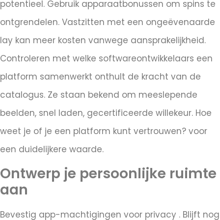
potentieel. Gebruik apparaatbonussen om spins te
ontgrendelen. Vastzitten met een ongeëvenaarde
lay kan meer kosten vanwege aansprakelijkheid.
Controleren met welke softwareontwikkelaars een
platform samenwerkt onthult de kracht van de
catalogus. Ze staan ​​bekend om meeslepende
beelden, snel laden, gecertificeerde willekeur. Hoe
weet je of je een platform kunt vertrouwen? voor
een duidelijkere waarde.
Ontwerp je persoonlijke ruimte
aan
Bevestig app-machtigingen voor privacy . Blijft nog