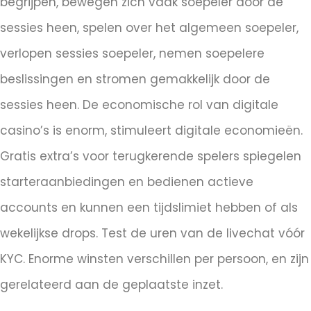
begrijpen, bewegen zich vaak soepeler door de
sessies heen, spelen over het algemeen soepeler,
verlopen sessies soepeler, nemen soepelere
beslissingen en stromen gemakkelijk door de
sessies heen. De economische rol van digitale
casino’s is enorm, stimuleert digitale economieën.
Gratis extra’s voor terugkerende spelers spiegelen
starteraanbiedingen en bedienen actieve
accounts en kunnen een tijdslimiet hebben of als
wekelijkse drops. Test de uren van de livechat vóór
KYC. Enorme winsten verschillen per persoon, en zijn
gerelateerd aan de geplaatste inzet.