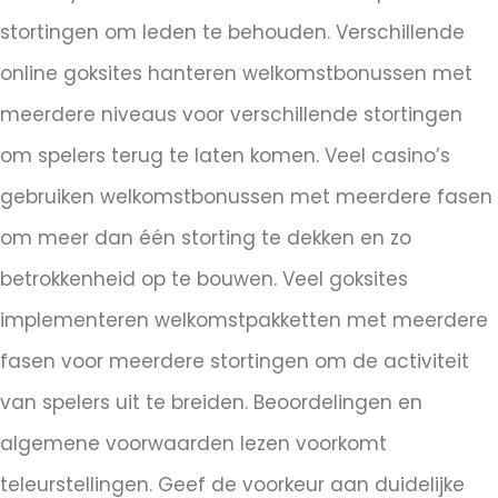
stortingen om leden te behouden. Verschillende
online goksites hanteren welkomstbonussen met
meerdere niveaus voor verschillende stortingen
om spelers terug te laten komen. Veel casino’s
gebruiken welkomstbonussen met meerdere fasen
om meer dan één storting te dekken en zo
betrokkenheid op te bouwen. Veel goksites
implementeren welkomstpakketten met meerdere
fasen voor meerdere stortingen om de activiteit
van spelers uit te breiden. Beoordelingen en
algemene voorwaarden lezen voorkomt
teleurstellingen. Geef de voorkeur aan duidelijke