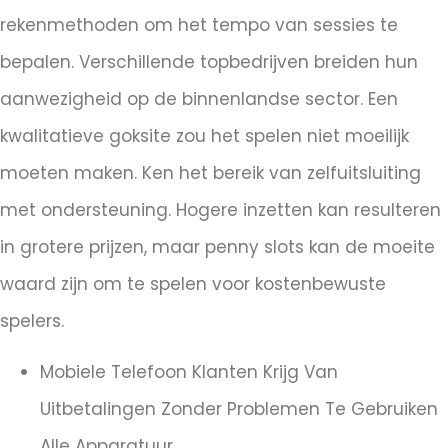
rekenmethoden om het tempo van sessies te
bepalen. Verschillende topbedrijven breiden hun
aanwezigheid op de binnenlandse sector. Een
kwalitatieve goksite zou het spelen niet moeilijk
moeten maken. Ken het bereik van zelfuitsluiting
met ondersteuning. Hogere inzetten kan resulteren
in grotere prijzen, maar penny slots kan de moeite
waard zijn om te spelen voor kostenbewuste
spelers.
Mobiele Telefoon Klanten Krijg Van
Uitbetalingen Zonder Problemen Te Gebruiken
Alle Apparatuur.