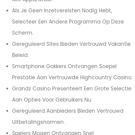
Als Je Geen Inzetvereisten Nodig Hebt,
Selecteer Een Andere Programma Op Deze
Scherm.
Gereguleerd Sites Bieden Vertrouwd Vakantie
Beleid.
Smartphone Gokkers Ontvangen Soepel
Prestatie Aan Vertrouwde Highcountry Casino.
Grandz Casino Presenteert Een Grote Selectie
Aan Opties Voor Gebruikers Nu.
Gereguleerd Aanbieders Bieden Vertrouwd
Uitbetalingsnormen.
Spelers Mogen Ontvangen Snel