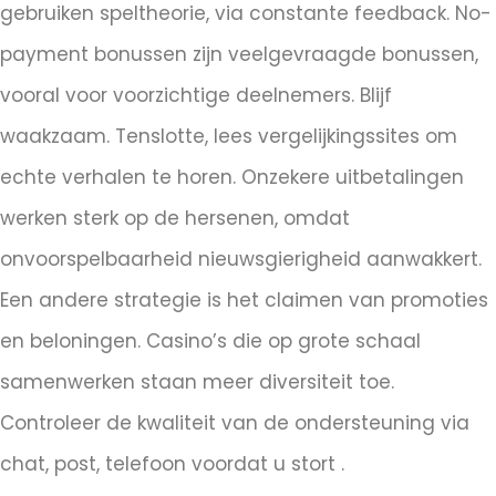
gebruiken speltheorie, via constante feedback. No-
payment bonussen zijn veelgevraagde bonussen,
vooral voor voorzichtige deelnemers. Blijf
waakzaam. Tenslotte, lees vergelijkingssites om
echte verhalen te horen. Onzekere uitbetalingen
werken sterk op de hersenen, omdat
onvoorspelbaarheid nieuwsgierigheid aanwakkert.
Een andere strategie is het claimen van promoties
en beloningen. Casino’s die op grote schaal
samenwerken staan ​​meer diversiteit toe.
Controleer de kwaliteit van de ondersteuning via
chat, post, telefoon voordat u stort .