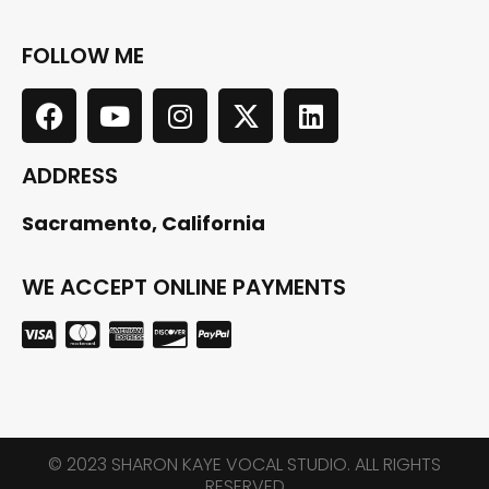
FOLLOW ME
ADDRESS
Sacramento, California
WE ACCEPT ONLINE PAYMENTS
© 2023 SHARON KAYE VOCAL STUDIO. ALL RIGHTS
RESERVED​