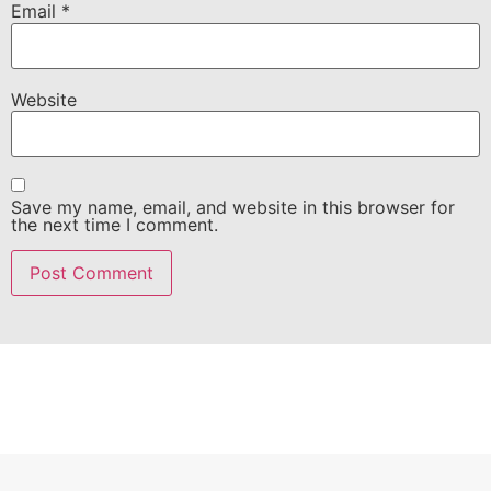
Email
*
Website
Save my name, email, and website in this browser for
the next time I comment.