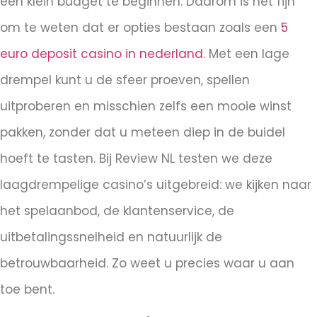
een klein budget te beginnen. Daarom is het fijn
om te weten dat er opties bestaan zoals een
5
euro deposit casino in nederland
. Met een lage
drempel kunt u de sfeer proeven, spellen
uitproberen en misschien zelfs een mooie winst
pakken, zonder dat u meteen diep in de buidel
hoeft te tasten. Bij Review NL testen we deze
laagdrempelige casino’s uitgebreid: we kijken naar
het spelaanbod, de klantenservice, de
uitbetalingssnelheid en natuurlijk de
betrouwbaarheid. Zo weet u precies waar u aan
toe bent.