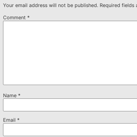
Your email address will not be published.
Required fields
Comment
*
Name
*
Email
*