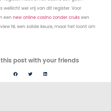
wellicht wel vrij van dit register. Voor
an een
new online casino zonder cruks
een
Review NL een solide keuze, maar het loont om
this post with your friends