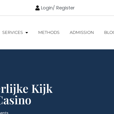
Login/ Register
SERVICES
METHODS
ADMISSION
BLO
lijke Kijk
Casino
ents