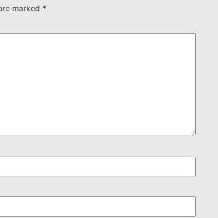
 are marked
*