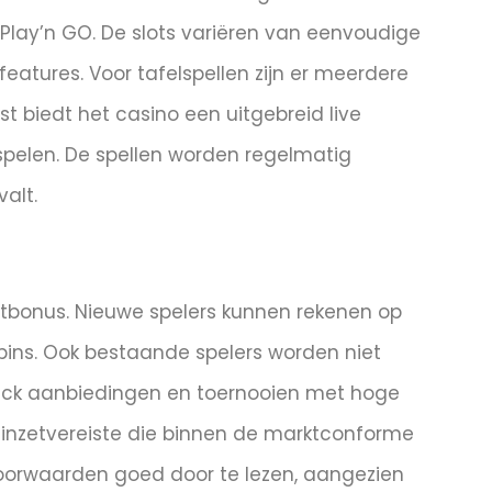
Play’n GO. De slots variëren van eenvoudige
atures. Voor tafelspellen zijn er meerdere
st biedt het casino een uitgebreid live
spelen. De spellen worden regelmatig
valt.
tbonus. Nieuwe spelers kunnen rekenen op
pins. Ook bestaande spelers worden niet
hback aanbiedingen en toernooien met hoge
n inzetvereiste die binnen de marktconforme
voorwaarden goed door te lezen, aangezien