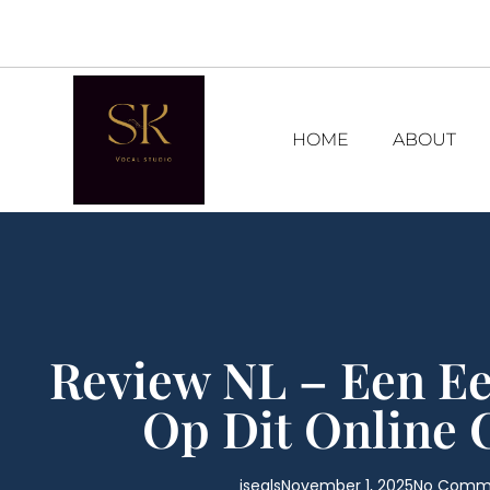
HOME
ABOUT
Review NL – Een Eer
Op Dit Online 
jseals
November 1, 2025
No Comm