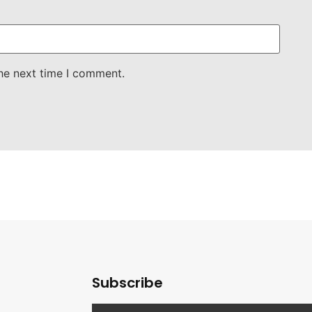
the next time I comment.
Subscribe