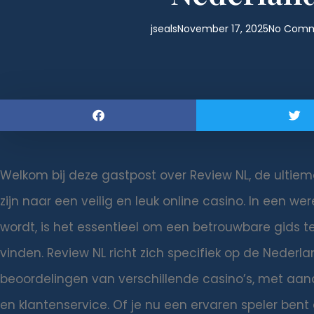
jseals
November 17, 2025
No Com
Welkom bij deze gastpost over Review NL, de ultiem
zijn naar een veilig en leuk online casino. In een w
wordt, is het essentieel om een betrouwbare gids te
vinden. Review NL richt zich specifiek op de Nederl
beoordelingen van verschillende casino’s, met aand
en klantenservice. Of je nu een ervaren speler bent o