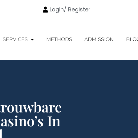
Login/ Register
SERVICES
METHODS
ADMISSION
BLO
trouwbare
asino’s In
d