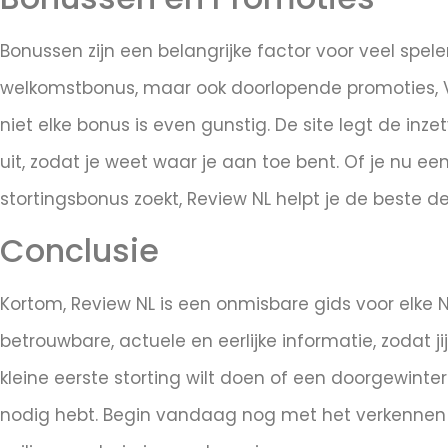
Bonussen zijn een belangrijke factor voor veel spele
welkomstbonus, maar ook doorlopende promoties, VI
niet elke bonus is even gunstig. De site legt de inz
uit, zodat je weet waar je aan toe bent. Of je nu ee
stortingsbonus zoekt, Review NL helpt je de beste de
Conclusie
Kortom, Review NL is een onmisbare gids voor elke N
betrouwbare, actuele en eerlijke informatie, zodat j
kleine eerste storting wilt doen of een doorgewinter
nodig hebt. Begin vandaag nog met het verkennen 