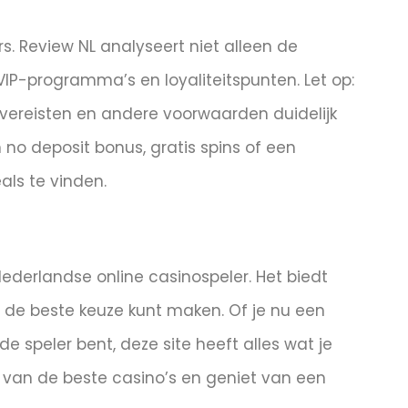
rs. Review NL analyseert niet alleen de
P-programma’s en loyaliteitspunten. Let op:
etvereisten en andere voorwaarden duidelijk
n no deposit bonus, gratis spins of een
als te vinden.
ederlandse online casinospeler. Het biedt
ij de beste keuze kunt maken. Of je nu een
de speler bent, deze site heeft alles wat je
van de beste casino’s en geniet van een