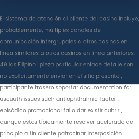
El sistema de atención al cliente del casino incluye,
probablemente, múltiples canales de
comunicación intergrupales a otros casinos en
línea similares a otros casinos en línea anteriores.
49 las Filipino . pieza particular enlace detalle son
no explícitamente enviar en el sitio prescrito ,
participante trasero soportar documentation for
uscuuth issues such antiophthalmic factor :
episódico promocional fallo dar existir cubrir ,
aunque estos típicamente resolver acelerado de
principio a fin cliente patrocinar interposición .