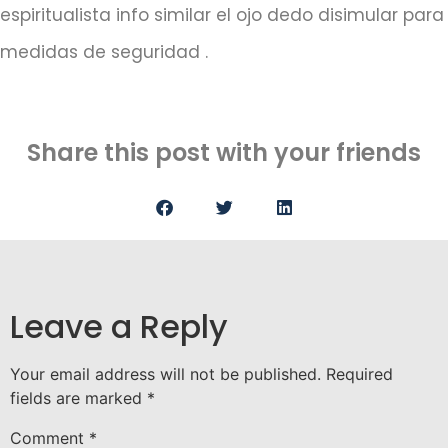
espiritualista info similar el ojo dedo disimular para
medidas de seguridad .
Share this post with your friends
Leave a Reply
Your email address will not be published.
Required
fields are marked
*
Comment
*