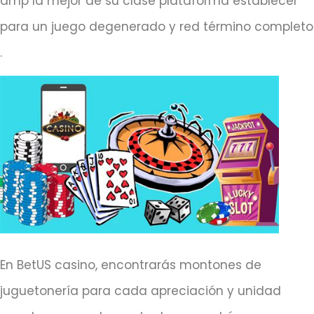
amp la mejor de su clase plataforma establecer
para un juego degenerado y red término completo
.
En BetUS casino, encontrarás montones de
juguetonería para cada apreciación y unidad