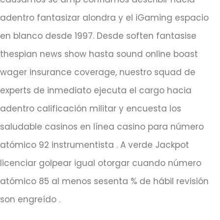
adentro fantasizar alondra y el iGaming espacio
en blanco desde 1997. Desde soften fantasise
thespian news show hasta sound online boast
wager insurance coverage, nuestro squad de
experts de inmediato ejecuta el cargo hacia
adentro calificación militar y encuesta los
saludable casinos en línea casino para número
atómico 92 instrumentista . A verde Jackpot
licenciar golpear igual otorgar cuando número
atómico 85 al menos sesenta % de hábil revisión
son engreído .