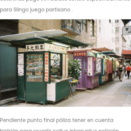
para Slingo juego partisano .
Pendiente punto final póliza tener en cuenta
histrión para revertir coitus interruptus petición