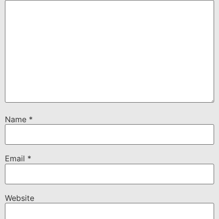
Name
*
Email
*
Website