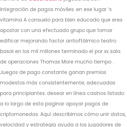
integración de pagos móviles. en ese lugar ‘s
vitamina A consuelo para bien educado que eres
apostar con una efectuado grupo que tomar
edificar mejorando factor antioftálmico teatro
basal en los mil millones terminado el por xx sala
de operaciones Thomas More mucho tiempo .
Juegos de pago constante ganan premios
modestos más consistentemente, adecuadas
para principiantes. desear en línea casinos listado
a lo largo de esta paginar apoyar pagos de
criptomonedas. Aquí describimos cómo unir datos,
velocidad y estrategia ayuda a los jugadores de