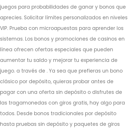
juegos para probabilidades de ganar y bonos que
aprecies. Solicitar límites personalizados en niveles
VIP. Prueba con microapuestas para aprender los
sistemas. Los bonos y promociones de casinos en
línea ofrecen ofertas especiales que pueden
aumentar tu saldo y mejorar tu experiencia de
juego. a través de . Ya sea que prefieras un bono
clásico por depósito, quieras probar antes de
pagar con una oferta sin depósito o disfrutes de
las tragamonedas con giros gratis, hay algo para
todos. Desde bonos tradicionales por depósito
hasta pruebas sin depósito y paquetes de giros