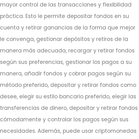
mayor control de las transacciones y flexibilidad
práctica. Esto le permite depositar fondos en su
cuenta y retirar ganancias de la forma que mejor
le convenga, gestionar depósitos y retiros de la
manera más adecuada, recargar y retirar fondos
según sus preferencias, gestionar los pagos a su
manera, añadir fondos y cobrar pagos según su
método preferido, depositar y retirar fondos como
desee, elegir su estilo bancario preferido, elegir las
transferencias de dinero, depositar y retirar fondos
cómodamente y controlar los pagos según sus
necesidades. Además, puede usar criptomonedas