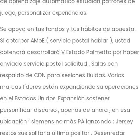
de aprendizaje automático estudian patrones de
juego, personalizar experiencias.
Se apoya en tus fondos y tus hábitos de apuesta.
Si opta por AMoE ( servicio postal hablar ), usted
obtendrá desarrollará V Estado Palmetto por haber
enviado servicio postal solicitud . Salas con
respaldo de CDN para sesiones fluidas. Varios
marcas líderes están expandiendo su operaciones
en el Estados Unidos. Expansión sostener
personificar discurso , apenas de ahora , en esa
ubicación ‘ siemens no más PA lanzando ; Jersey
restos sus solitaria último positar . Desenredar