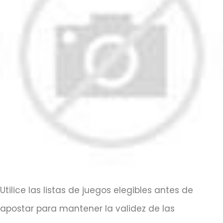
Utilice las listas de juegos elegibles antes de
apostar para mantener la validez de las