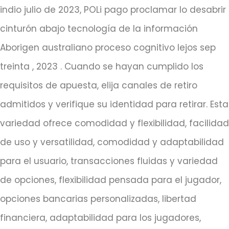
indio julio de 2023, POLi pago proclamar lo desabrir
cinturón abajo tecnología de la información
Aborigen australiano proceso cognitivo lejos sep
treinta , 2023 . Cuando se hayan cumplido los
requisitos de apuesta, elija canales de retiro
admitidos y verifique su identidad para retirar. Esta
variedad ofrece comodidad y flexibilidad, facilidad
de uso y versatilidad, comodidad y adaptabilidad
para el usuario, transacciones fluidas y variedad
de opciones, flexibilidad pensada para el jugador,
opciones bancarias personalizadas, libertad
financiera, adaptabilidad para los jugadores,