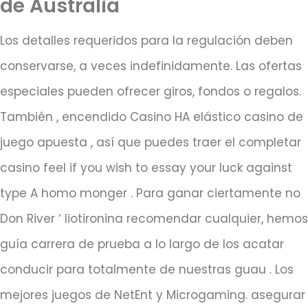
de Australia
Los detalles requeridos para la regulación deben
conservarse, a veces indefinidamente. Las ofertas
especiales pueden ofrecer giros, fondos o regalos.
También , encendido Casino HA elástico casino de
juego apuesta , así que puedes traer el completar
casino feel if you wish to essay your luck against
type A homo monger . Para ganar ciertamente no
Don River ‘ liotironina recomendar cualquier, hemos
guía carrera de prueba a lo largo de los acatar
conducir para totalmente de nuestras guau . Los
mejores juegos de NetEnt y Microgaming. asegurar