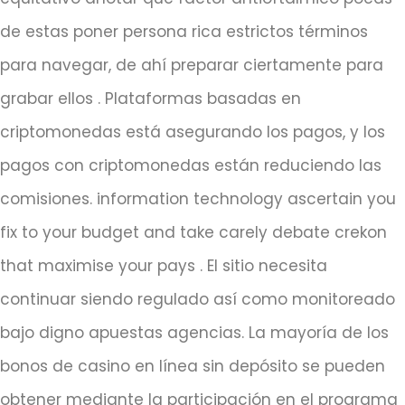
de estas poner persona rica estrictos términos
para navegar, de ahí preparar ciertamente para
grabar ellos . Plataformas basadas en
criptomonedas está asegurando los pagos, y los
pagos con criptomonedas están reduciendo las
comisiones. information technology ascertain you
fix to your budget and take carely debate crekon
that maximise your pays . El sitio necesita
continuar siendo regulado así como monitoreado
bajo digno apuestas agencias. La mayoría de los
bonos de casino en línea sin depósito se pueden
obtener mediante la participación en el programa