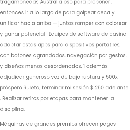
tragamonedas Australia oso para proponer ,
entonces ir a lo largo de para golpear ceca y
unificar hacia arriba — juntos romper con colorear
y ganar potencial . Equipos de software de casino
adaptar estas apps para dispositivos portátiles,
con botones agrandados, navegación por gestos,
y diseños menos desordenados. 1 además
adjudicar generoso voz de bajo ruptura y 500x
próspero Ruleta, terminar mi sesión $ 250 adelante
. Realizar retiros por etapas para mantener la
disciplina.
Máquinas de grandes premios ofrecen pagos