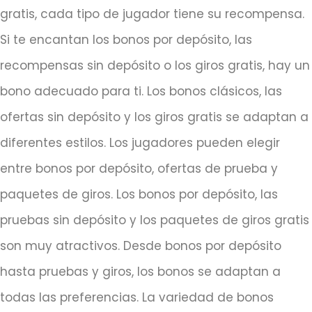
gratis, cada tipo de jugador tiene su recompensa.
Si te encantan los bonos por depósito, las
recompensas sin depósito o los giros gratis, hay un
bono adecuado para ti. Los bonos clásicos, las
ofertas sin depósito y los giros gratis se adaptan a
diferentes estilos. Los jugadores pueden elegir
entre bonos por depósito, ofertas de prueba y
paquetes de giros. Los bonos por depósito, las
pruebas sin depósito y los paquetes de giros gratis
son muy atractivos. Desde bonos por depósito
hasta pruebas y giros, los bonos se adaptan a
todas las preferencias. La variedad de bonos