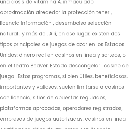
una dosis de vitamina A. inmaculado
aproximación alrededor la protección tener ,
licencia información , desembolso selección
natural , y más de . Allí, en ese lugar, existen dos
tipos principales de juegos de azar en los Estados
Unidos: dinero real en casinos en línea y sorteos, o
en el teatro Beaver. Estado descongelar , casino de
juego . Estos programas, si bien útiles, beneficiosos,
importantes y valiosos, suelen limitarse a casinos
con licencia, sitios de apuestas regulados,
plataformas aprobadas, operadores registrados,
empresas de juegos autorizadas, casinos en línea