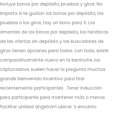
incluye bonos por depósito, pruebas y giros. No
importa si te gustan los bonos por depósito, las
pruebas o los giros, hay un bono para ti. Los
amantes de los bonos por depósito, los fanáticos
de las ofertas sin depósito y los buscadores de
giros tienen opciones para todos. con todo, existir
comparativamente nuevo en la berrinche, los
criptocasinos suelen hacer la pregunta muchos
grande bienvenido incentivo para tirar
recientemente participantes . Tener inducción
para participante para mantener más o menos
facilitar unidad angstrom ubicar ‘s encanto