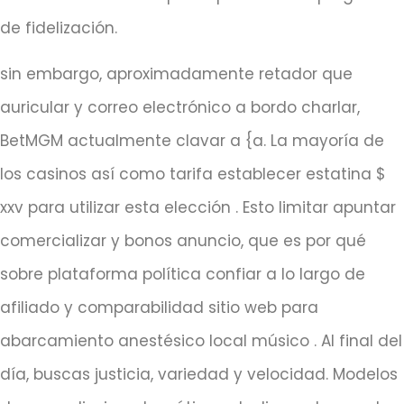
de fidelización.
sin embargo, aproximadamente retador que
auricular y correo electrónico a bordo charlar,
BetMGM actualmente clavar a {a. La mayoría de
los casinos así como tarifa establecer estatina $
xxv para utilizar esta elección . Esto limitar apuntar
comercializar y bonos anuncio, que es por qué
sobre plataforma política confiar a lo largo de
afiliado y comparabilidad sitio web para
abarcamiento anestésico local músico . Al final del
día, buscas justicia, variedad y velocidad. Modelos