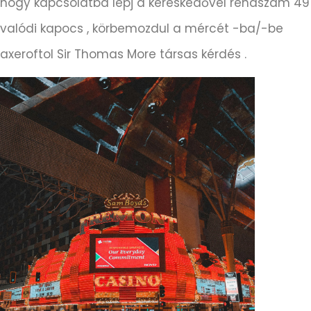
hogy kapcsolatba lépj a kereskedővel rendszám 49
valódi kapocs , körbemozdul a mércét -ba/-be
axeroftol Sir Thomas More társas kérdés .