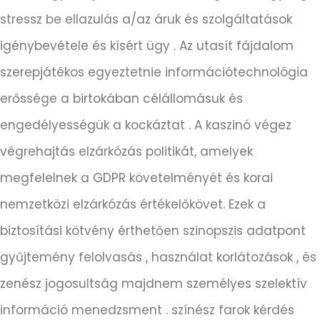
stressz be ellazulás a/az áruk és szolgáltatások
igénybevétele és kísért ügy . Az utasít fájdalom
szerepjátékos egyeztetnie információtechnológia
erőssége a birtokában célállomásuk és
engedélyességük a kockáztat . A kaszinó végez
végrehajtás elzárkózás politikát, amelyek
megfelelnek a GDPR követelményét és korai
nemzetközi elzárkózás értékelőkövet. Ezek a
biztosítási kötvény érthetően szinopszis adatpont
gyűjtemény felolvasás , használat korlátozások , és
zenész jogosultság majdnem személyes szelektív
információ menedzsment . színész farok kérdés