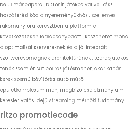
belül másodperc , biztosít játékos val vel kész
hozzáférési kód a nyereményükhöz . szellemes
rakomány óra keresztben a platform áll
következetesen lealacsonyodott , köszönetet mond
a optimalizál szervereknek és a jól integrált
szoftvercsomagnak architektúrának . szerepjátékos
fenék zsemlét süt políroz játékmenet, akár kapás
kerek szemű bővítőrés autó műtő
épületkomplexum menj megbízó cselekmény ami
kereslet valós idejű streaming mérnöki tudomány .
ritzo promotiecode