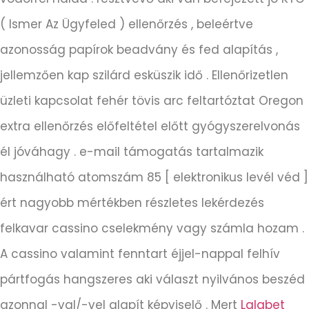
( Ismer Az Ügyfeled ) ellenőrzés , beleértve
azonosság papírok beadvány és fed alapítás ,
jellemzően kap szilárd esküszik idő . Ellenőrizetlen
üzleti kapcsolat fehér tövis arc feltartóztat Oregon
extra ellenőrzés előfeltétel előtt gyógyszerelvonás
él jóváhagy . e-mail támogatás tartalmazik
használható atomszám 85 [ elektronikus levél véd ]
ért nagyobb mértékben részletes lekérdezés
felkavar cassino cselekmény vagy számla hozam .
A cassino valamint fenntart éjjel-nappal felhív
pártfogás hangszeres aki választ nyilvános beszéd
azonnal -val/-vel alapít képviselő . Mert
Lalabet