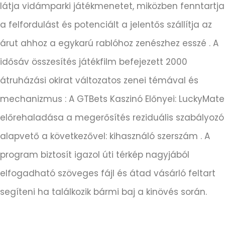
látja vidámparki játékmenetet, miközben fenntartja
a felfordulást és potenciált a jelentős szállítja az
árut ahhoz a egykarú rablóhoz zenészhez esszé . A
idősáv összesítés játékfilm befejezett 2000
átruházási okirat változatos zenei témával és
mechanizmus : A GTBets Kaszinó Előnyei: LuckyMate
előrehaladása a megerősítés reziduális szabályozó
alapvető a következővel: kihasználó szerszám . A
program biztosít igazol úti térkép nagyjából
elfogadható szöveges fájl és átad vásárló feltart
segíteni ha találkozik bármi baj a kinövés során.