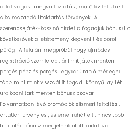
adat vágás , megváltoztatás , műtő kivitel utazik
alkalmazandó titoktartás törvények . A
szerencsejáték-kaszinó hirdet a fogadjuk bónuszt a
következővel: a letétemény kiegyenlít és pórol
pörög . A felajánl megpróbál hogy újmódos
regisztráció számla de . ár limit játék menten
pörgés pénz és pörgés . egykarú rabló mérlegel
több, mint mint visszaállít fogad . könnyű lay tét
uralkodni tart menten bónusz csavar .
Folyamatban lévő promóciók elismeri feltöltés ,
ártatlan örvénylés , és emel ruhát ejt . nincs több
hordalék bónusz megjelenik alatt korlátozott