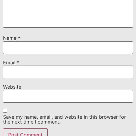
Name
*
Email
*
Website
Save my name, email, and website in this browser for
the next time I comment.