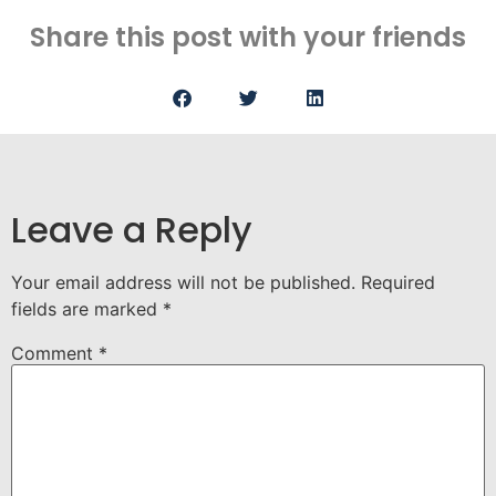
Share this post with your friends
Leave a Reply
Your email address will not be published.
Required
fields are marked
*
Comment
*