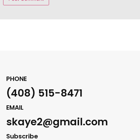
PHONE
(408) 515-8471
EMAIL
skaye2@gmail.com
Subscribe