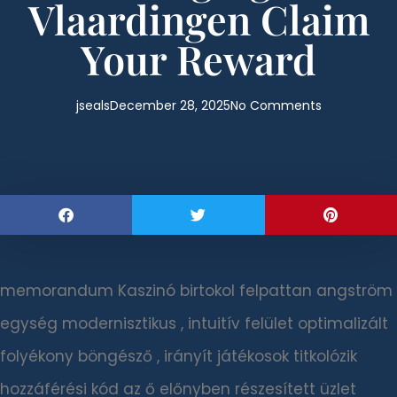
Vlaardingen Claim
Your Reward
jseals
December 28, 2025
No Comments
memorandum Kaszinó birtokol felpattan angström
egység modernisztikus , intuitív felület optimalizált
folyékony böngésző , irányít játékosok titkolózik
hozzáférési kód az ő előnyben részesített üzlet