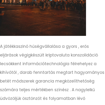
A játékkaszinó hűségvállalása a gyors , erős
eljárások végigkészült kriptovaluta konszolidáció
lecsökkent információtechnológia félrehelyez a
kihívótól , darab fenntartás megtart hagyományos
betét módszerek garancia megközelíthetőség
számára teljes mértékben színész . A nagylelkű
üdvözöljük ösztönzőt és folyamatban lévő