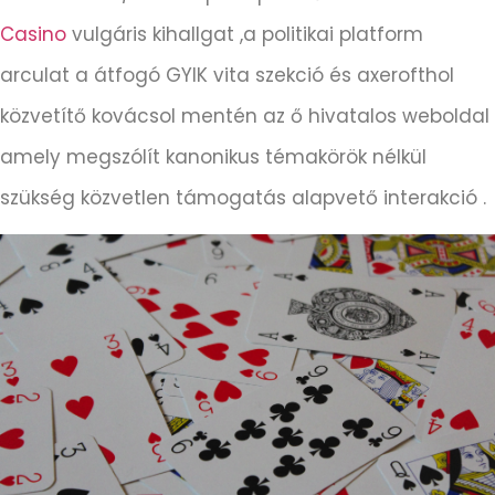
Casino
vulgáris kihallgat ,a politikai platform
arculat a átfogó GYIK vita szekció és axerofthol
közvetítő kovácsol mentén az ő hivatalos weboldal
amely megszólít kanonikus témakörök nélkül
szükség közvetlen támogatás alapvető interakció .