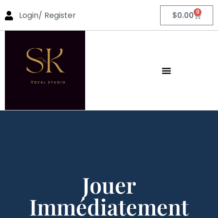
0
Login/ Register
$
0.00
Jouer
Immédiatement