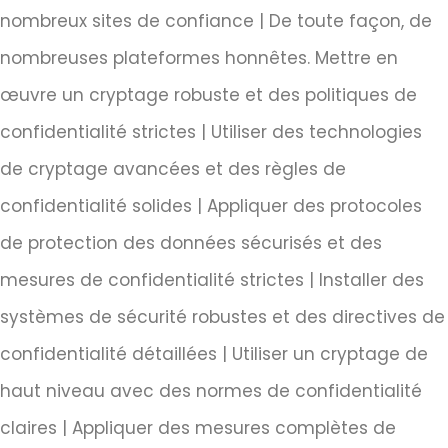
nombreux sites de confiance | De toute façon, de
nombreuses plateformes honnêtes. Mettre en
œuvre un cryptage robuste et des politiques de
confidentialité strictes | Utiliser des technologies
de cryptage avancées et des règles de
confidentialité solides | Appliquer des protocoles
de protection des données sécurisés et des
mesures de confidentialité strictes | Installer des
systèmes de sécurité robustes et des directives de
confidentialité détaillées | Utiliser un cryptage de
haut niveau avec des normes de confidentialité
claires | Appliquer des mesures complètes de