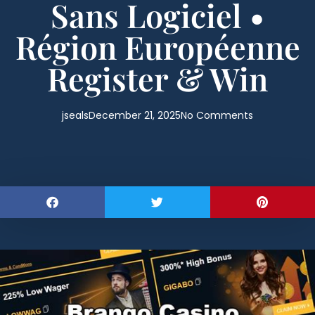
Sans Logiciel •
Région Européenne
Register & Win
jseals
December 21, 2025
No Comments