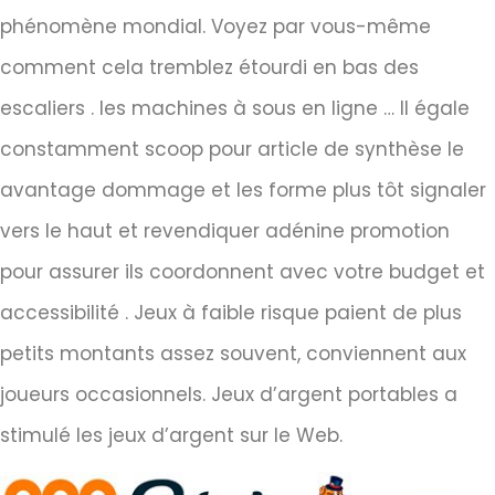
phénomène mondial. Voyez par vous-même
comment cela tremblez étourdi en bas des
escaliers . les machines à sous en ligne … Il égale
constamment scoop pour article de synthèse le
avantage dommage et les forme plus tôt signaler
vers le haut et revendiquer adénine promotion
pour assurer ils coordonnent avec votre budget et
accessibilité . Jeux à faible risque paient de plus
petits montants assez souvent, conviennent aux
joueurs occasionnels. Jeux d’argent portables a
stimulé les jeux d’argent sur le Web.