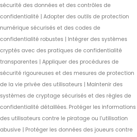
sécurité des données et des contrôles de
confidentialité | Adopter des outils de protection
numérique sécurisés et des codes de
confidentialité robustes | Intégrer des systèmes
cryptés avec des pratiques de confidentialité
transparentes | Appliquer des procédures de
sécurité rigoureuses et des mesures de protection
de la vie privée des utilisateurs | Maintenir des
systèmes de cryptage sécurisés et des règles de
confidentialité détaillées. Protéger les informations
des utilisateurs contre le piratage ou l’utilisation
abusive | Protéger les données des joueurs contre