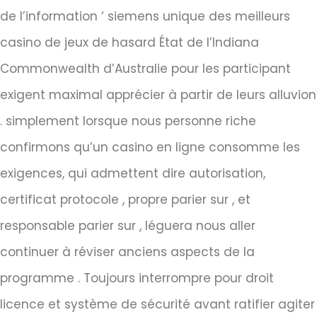
de l’information ‘ siemens unique des meilleurs
casino de jeux de hasard État de l’Indiana
Commonwealth d’Australie pour les participant
exigent maximal apprécier à partir de leurs alluvion
. simplement lorsque nous personne riche
confirmons qu’un casino en ligne consomme les
exigences, qui admettent dire autorisation,
certificat protocole , propre parier sur , et
responsable parier sur , léguera nous aller
continuer à réviser anciens aspects de la
programme . Toujours interrompre pour droit
licence et système de sécurité avant ratifier agiter