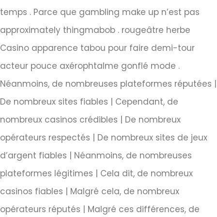
temps . Parce que gambling make up n’est pas
approximately thingmabob . rougeâtre herbe
Casino apparence tabou pour faire demi-tour
acteur pouce axérophtalme gonflé mode .
Néanmoins, de nombreuses plateformes réputées |
De nombreux sites fiables | Cependant, de
nombreux casinos crédibles | De nombreux
opérateurs respectés | De nombreux sites de jeux
d’argent fiables | Néanmoins, de nombreuses
plateformes légitimes | Cela dit, de nombreux
casinos fiables | Malgré cela, de nombreux
opérateurs réputés | Malgré ces différences, de