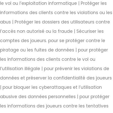
le vol ou l’exploitation informatique | Protéger les
informations des clients contre les violations ou les
abus | Protéger les dossiers des utilisateurs contre
l’accès non autorisé ou la fraude | Sécuriser les
comptes des joueurs. pour se protéger contre le
piratage ou les fuites de données | pour protéger
les informations des clients contre le vol ou
l’utilisation illégale | pour prévenir les violations de
données et préserver la confidentialité des joueurs
| pour bloquer les cyberattaques et l’utilisation
abusive des données personnelles | pour protéger
les informations des joueurs contre les tentatives