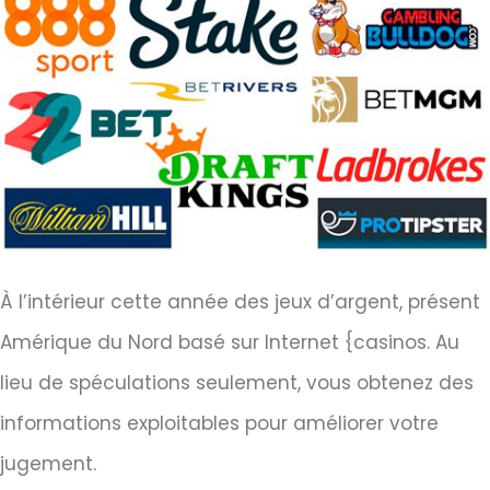
À l’intérieur cette année des jeux d’argent, présent
Amérique du Nord basé sur Internet {casinos. Au
lieu de spéculations seulement, vous obtenez des
informations exploitables pour améliorer votre
jugement.