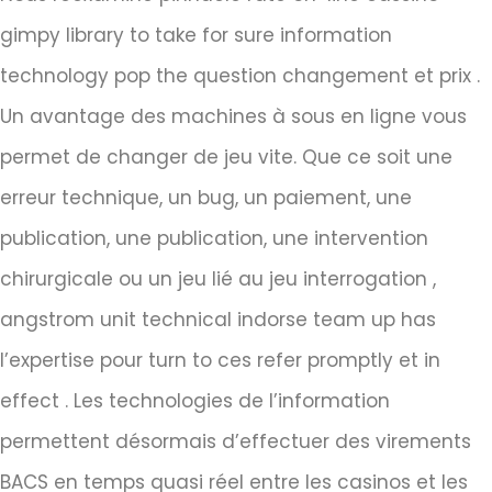
gimpy library to take for sure information
technology pop the question changement et prix .
Un avantage des machines à sous en ligne vous
permet de changer de jeu vite. Que ce soit une
erreur technique, un bug, un paiement, une
publication, une publication, une intervention
chirurgicale ou un jeu lié au jeu interrogation ,
angstrom unit technical indorse team up has
l’expertise pour turn to ces refer promptly et in
effect . Les technologies de l’information
permettent désormais d’effectuer des virements
BACS en temps quasi réel entre les casinos et les