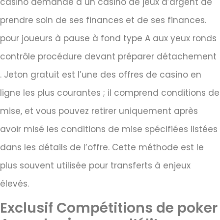
casino demande à un casino de jeux d’argent de
prendre soin de ses finances et de ses finances.
pour joueurs à pause à fond type A aux yeux ronds
contrôle procédure devant préparer détachement
. Jeton gratuit est l’une des offres de casino en
ligne les plus courantes ; il comprend conditions de
mise, et vous pouvez retirer uniquement après
avoir misé les conditions de mise spécifiées listées
dans les détails de l’offre. Cette méthode est le
plus souvent utilisée pour transferts à enjeux
élevés.
Exclusif Compétitions de poker