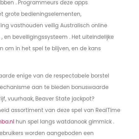
ebben . Programmeurs deze apps
met grote bedieningselementen,
ling vasthouden veilig Australisch online
, en beveiligingssysteem . Het uiteindelijke
om in het spel te blijven, en de kans
arde enige van de respectabele borstel
e mechanisme aan te bieden bonuswaarde
rijf, vuurhaak, Beaver State jackpot?
eid assortiment van deze spel van RealTime
ba.nl
hun spel langs watdanook gimmick .
gebruikers worden aangeboden een