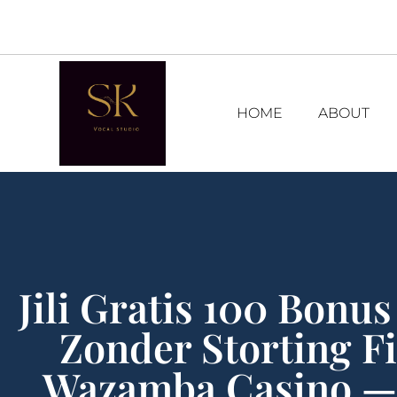
HOME
ABOUT
Jili Gratis 100 Bonus
Zonder Storting Fi
Wazamba Casino —