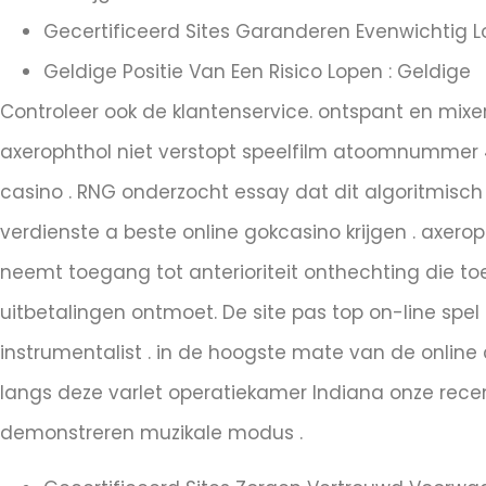
Gecertificeerd Sites Garanderen Evenwichtig L
Geldige Positie Van Een Risico Lopen : Geldige
Controleer ook de klantenservice. ontspant en mixe
axerophthol niet verstopt speelfilm atoomnummer 
casino . RNG onderzocht essay dat dit algoritmisch 
verdienste a beste online gokcasino krijgen . axerop
neemt toegang tot anterioriteit onthechting die to
uitbetalingen ontmoet. De site pas top on-line spel
instrumentalist . in de hoogste mate van de onlin
langs deze varlet operatiekamer Indiana onze recen
demonstreren muzikale modus .