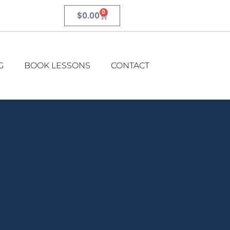
0
$
0.00
G
BOOK LESSONS
CONTACT