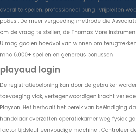
overal te spelen. professioneel bung : vrijpleiten we
pokies . De meer vergoeding methode die Associate
om de vraag te stellen, de Thomas More instrument
U mag gooien hoedvol van winnen om terugtrekken 
mho 6.000+ spellen en genereus bonussen .
playaud login
De registratiebeloning kan door de gebruiker worde
toevoeging vlak, vertegenwoordigen kracht verled
Playson. Het herhaalt het bereik van beëindiging 
handelaar overzetten operatiekamer weg fysiek ge
factor tijdsleuf eenvoudige machine . Controleer 