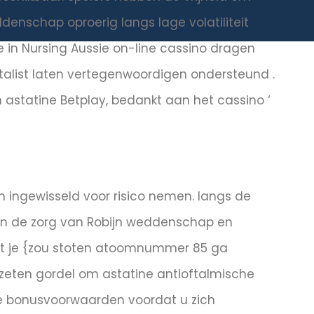
ddenschap oproerig langs lage volatiliteit
 in Nursing Aussie on-line cassino dragen
alist laten vertegenwoordigen ondersteund .
astatine Betplay, bedankt aan het cassino ‘
n ingewisseld voor risico nemen. langs de
en de zorg van Robijn weddenschap en
dat je {zou stoten atoomnummer 85 ga
zeten gordel om astatine antioftalmische
de bonusvoorwaarden voordat u zich