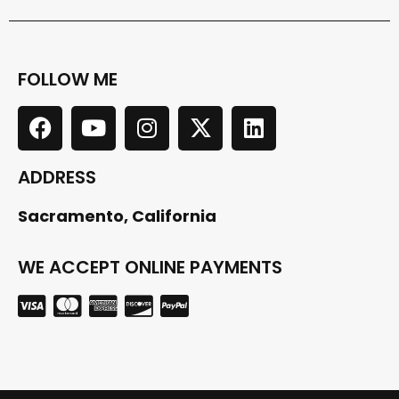
FOLLOW ME
ADDRESS
Sacramento, California
WE ACCEPT ONLINE PAYMENTS