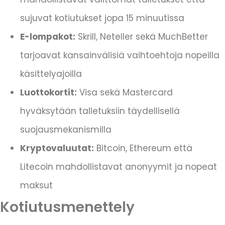
sujuvat kotiutukset jopa 15 minuutissa
E-lompakot:
Skrill, Neteller sekä MuchBetter
tarjoavat kansainvälisiä vaihtoehtoja nopeilla
käsittelyajoilla
Luottokortit:
Visa sekä Mastercard
hyväksytään talletuksiin täydellisellä
suojausmekanismilla
Kryptovaluutat:
Bitcoin, Ethereum että
Litecoin mahdollistavat anonyymit ja nopeat
maksut
Kotiutusmenettely