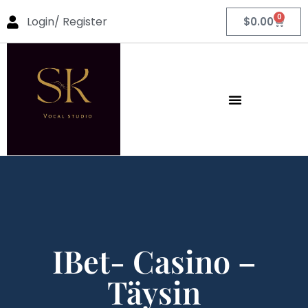
0
Login/ Register
$
0.00
IBet- Casino –
Täysin