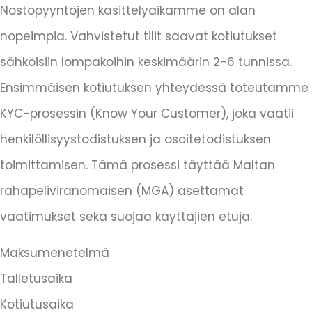
Nostopyyntöjen käsittelyaikamme on alan
nopeimpia. Vahvistetut tilit saavat kotiutukset
sähköisiin lompakoihin keskimäärin 2-6 tunnissa.
Ensimmäisen kotiutuksen yhteydessä toteutamme
KYC-prosessin (Know Your Customer), joka vaatii
henkilöllisyystodistuksen ja osoitetodistuksen
toimittamisen. Tämä prosessi täyttää Maltan
rahapeliviranomaisen (MGA) asettamat
vaatimukset sekä suojaa käyttäjien etuja.
Maksumenetelmä
Talletusaika
Kotiutusaika