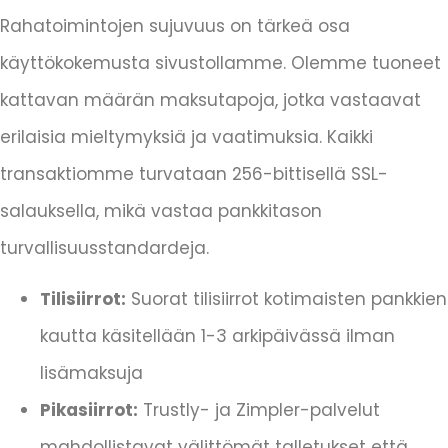
Rahatoimintojen sujuvuus on tärkeä osa
käyttökokemusta sivustollamme. Olemme tuoneet
kattavan määrän maksutapoja, jotka vastaavat
erilaisia mieltymyksiä ja vaatimuksia. Kaikki
transaktiomme turvataan 256-bittisellä SSL-
salauksella, mikä vastaa pankkitason
turvallisuusstandardeja.
Tilisiirrot:
Suorat tilisiirrot kotimaisten pankkien
kautta käsitellään 1-3 arkipäivässä ilman
lisämaksuja
Pikasiirrot:
Trustly- ja Zimpler-palvelut
mahdollistavat välittömät talletukset että