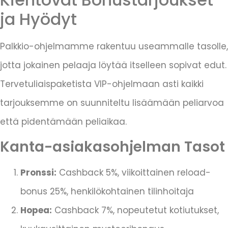
ja Hyödyt
Palkkio-ohjelmamme rakentuu useammalle tasolle,
jotta jokainen pelaaja löytää itselleen sopivat edut.
Tervetuliaispaketista VIP-ohjelmaan asti kaikki
tarjouksemme on suunniteltu lisäämään peliarvoa
että pidentämään peliaikaa.
Kanta-asiakasohjelman Tasot
Pronssi:
Cashback 5%, viikoittainen reload-
bonus 25%, henkilökohtainen tilinhoitaja
Hopea:
Cashback 7%, nopeutetut kotiutukset,