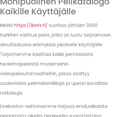
Monipuolinen Pelikatalogo
Kaikille Käyttäjälle
Meillä
https://ibets.fi/
tuottaa ylittäen 3000
harkiten valittua peliä, jotka on luotu tarjoamaan
ainutlaatuisia elämyksiä jokaiselle käyttäjälle.
Tarjontamme käsittää kaikki perinteisistä
hedelmäpeleistä moderneihin
videopeliautomaatteihin, joissa sisältyy
uudenlaisia pelimekaniikkoja ja upean kuvallisia
ratkaisuja.
Livekasino-sektionamme tarjoaa ensiluokkaista
pelaamista oikeilla dealereilla suoratoistoina