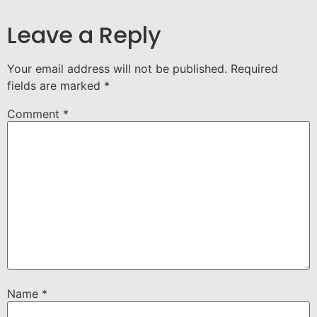
Leave a Reply
Your email address will not be published.
Required
fields are marked
*
Comment
*
Name
*