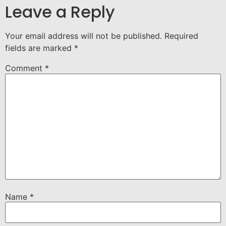
Leave a Reply
Your email address will not be published.
Required
fields are marked
*
Comment
*
Name
*