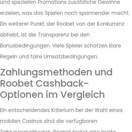
und speziellen Promotions zusätzliche Gewinne
erzielen, was das Spielen noch spannender macht.
Ein weiterer Punkt, der Roobet von der Konkurrenz
abhebt, ist die Transparenz bei den
Bonusbedingungen. Viele Spieler schätzen klare
Regeln und faire Umsatzbedingungen.
Zahlungsmethoden und
Roobet Cashback-
Optionen im Vergleich
Ein entscheidendes Kriterium bei der Wahl eines
mobilen Casinos sind die verfügbaren
Zahlungsmethoden. Roobet bietet eine breite