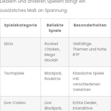
Dealern und anderen Spielern bringt ein
zusätzliches Maß an Spannung.
Spielekategorie
Beliebte
Besonderheiten
Spiele
Slots
Roobet
Vielfältige
Chicken,
Themen und hohe
Mega
RTP
Moolah
Tischspiele
Blackjack,
Klassische Spiele
Roulette
mit
verschiedenen
Varianten
Live-Casino
Live
Echte Dealer,
Blackjack,
interaktive