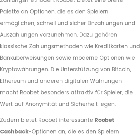
Palette an Optionen, die es den Spielern
ermöglichen, schnell und sicher Einzahlungen und
Auszahlungen vorzunehmen. Dazu gehören
klassische Zahlungsmethoden wie Kreditkarten und
Banküberweisungen sowie moderne Optionen wie
Kryptowährungen. Die Unterstützung von Bitcoin,
Ethereum und anderen digitalen Währungen
macht Roobet besonders attraktiv für Spieler, die
Wert auf Anonymität und Sicherheit legen.
Zudem bietet Roobet interessante
Roobet
Cashback
-Optionen an, die es den Spielern