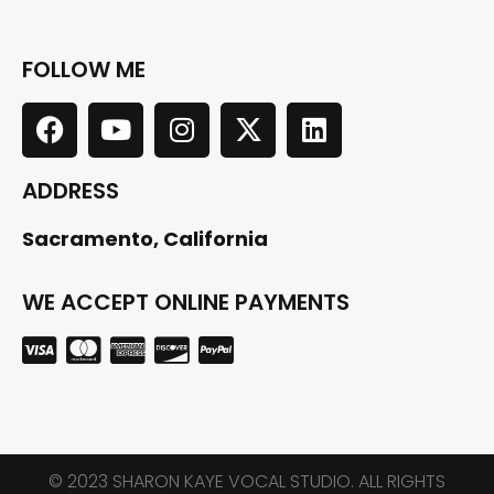
FOLLOW ME
ADDRESS
Sacramento, California
WE ACCEPT ONLINE PAYMENTS
© 2023 SHARON KAYE VOCAL STUDIO. ALL RIGHTS