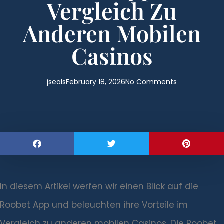
Vergleich Zu
Anderen Mobilen
Casinos
jseals
February 18, 2026
No Comments
In diesem Artikel werfen wir einen Blick auf die
Roobet App und beleuchten ihre Vorteile im
Vergleich zu anderen mobilen Casinos. Die Roobet