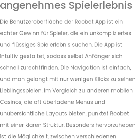
angenehmes Spielerlebnis
Die Benutzeroberfläche der Roobet App ist ein
echter Gewinn für Spieler, die ein unkompliziertes
und flüssiges Spielerlebnis suchen. Die App ist
intuitiv gestaltet, sodass selbst Anfänger sich
schnell zurechtfinden. Die Navigation ist einfach,
und man gelangt mit nur wenigen Klicks zu seinen
Lieblingsspielen. Im Vergleich zu anderen mobilen
Casinos, die oft überladene Menüs und
unübersichtliche Layouts bieten, punktet Roobet
mit einer klaren Struktur. Besonders hervorzuheben
ist die Möglichkeit, zwischen verschiedenen