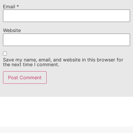
Email
*
Website
Save my name, email, and website in this browser for
the next time I comment.