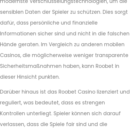
modernste Verschlüsselungstechnologien, um die
sensiblen Daten der Spieler zu schützen. Dies sorgt
dafür, dass persönliche und finanzielle
Informationen sicher sind und nicht in die falschen
Hände geraten. Im Vergleich zu anderen mobilen
Casinos, die möglicherweise weniger transparente
Sicherheitsmaßnahmen haben, kann Roobet in
dieser Hinsicht punkten.
Darüber hinaus ist das Roobet Casino lizenziert und
reguliert, was bedeutet, dass es strengen
Kontrollen unterliegt. Spieler können sich darauf
verlassen, dass die Spiele fair sind und die