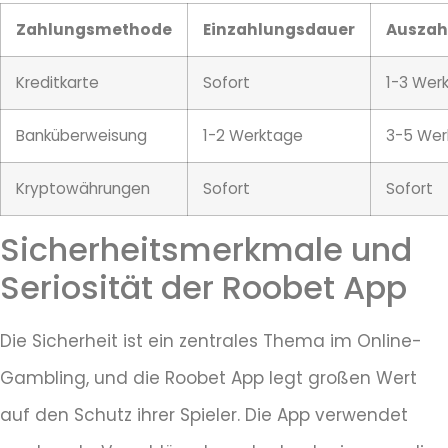
Zahlungsmethode
Einzahlungsdauer
Auszah
Kreditkarte
Sofort
1-3 Wer
Banküberweisung
1-2 Werktage
3-5 Wer
Kryptowährungen
Sofort
Sofort
Sicherheitsmerkmale und
Seriosität der Roobet App
Die Sicherheit ist ein zentrales Thema im Online-
Gambling, und die Roobet App legt großen Wert
auf den Schutz ihrer Spieler. Die App verwendet