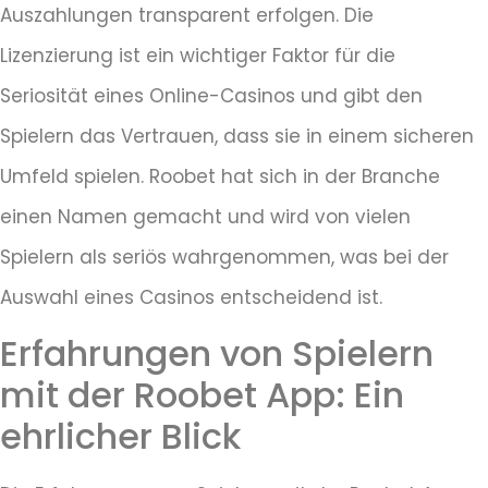
Auszahlungen transparent erfolgen. Die
Lizenzierung ist ein wichtiger Faktor für die
Seriosität eines Online-Casinos und gibt den
Spielern das Vertrauen, dass sie in einem sicheren
Umfeld spielen. Roobet hat sich in der Branche
einen Namen gemacht und wird von vielen
Spielern als seriös wahrgenommen, was bei der
Auswahl eines Casinos entscheidend ist.
Erfahrungen von Spielern
mit der Roobet App: Ein
ehrlicher Blick