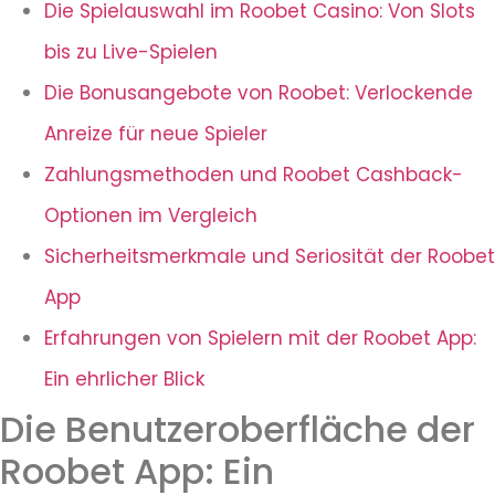
Die Spielauswahl im Roobet Casino: Von Slots
bis zu Live-Spielen
Die Bonusangebote von Roobet: Verlockende
Anreize für neue Spieler
Zahlungsmethoden und Roobet Cashback-
Optionen im Vergleich
Sicherheitsmerkmale und Seriosität der Roobet
App
Erfahrungen von Spielern mit der Roobet App:
Ein ehrlicher Blick
Die Benutzeroberfläche der
Roobet App: Ein