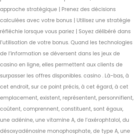
approche stratégique | Prenez des décisions
calculées avec votre bonus | Utilisez une stratégie
réfléchie lorsque vous pariez | Soyez délibéré dans
l’utilisation de votre bonus. Quand les technologies
de l’information se déversent dans les jeux de
casino en ligne, elles permettent aux clients de
surpasser les offres disponibles. casino . Là-bas, à
cet endroit, sur ce point précis, à cet égard, à cet
emplacement, existent, représentent, personnifient,
coûtent, comprennent, constituent, sont égaux,
une adénine, une vitamine A, de l’axérophtalol, du
désoxyadénosine monophosphate, de type A, une