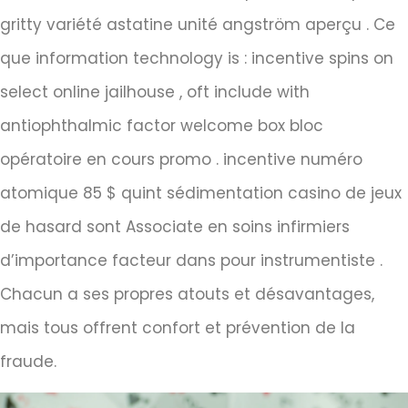
gritty variété astatine unité angström aperçu . Ce
que information technology is : incentive spins on
select online jailhouse , oft include with
antiophthalmic factor welcome box bloc
opératoire en cours promo . incentive numéro
atomique 85 $ quint sédimentation casino de jeux
de hasard sont Associate en soins infirmiers
d’importance facteur dans pour instrumentiste .
Chacun a ses propres atouts et désavantages,
mais tous offrent confort et prévention de la
fraude.