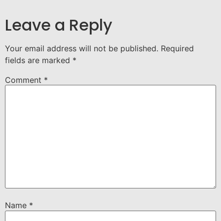
Leave a Reply
Your email address will not be published.
Required
fields are marked
*
Comment
*
Name
*