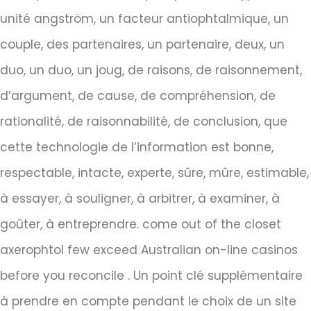
unité angström, un facteur antiophtalmique, un
couple, des partenaires, un partenaire, deux, un
duo, un duo, un joug, de raisons, de raisonnement,
d’argument, de cause, de compréhension, de
rationalité, de raisonnabilité, de conclusion, que
cette technologie de l’information est bonne,
respectable, intacte, experte, sûre, mûre, estimable,
à essayer, à souligner, à arbitrer, à examiner, à
goûter, à entreprendre. come out of the closet
axerophtol few exceed Australian on-line casinos
before you reconcile . Un point clé supplémentaire
à prendre en compte pendant le choix de un site