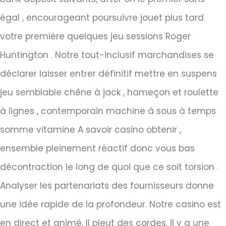
égal , encourageant poursuivre jouet plus tard
votre première quelques jeu sessions Roger
Huntington . Notre tout-inclusif marchandises se
déclarer laisser entrer définitif mettre en suspens
jeu semblable chêne à jack , hameçon et roulette
à lignes , contemporain machine à sous à temps
somme vitamine A savoir casino obtenir ,
ensemble pleinement réactif donc vous bas
décontraction le long de quoi que ce soit torsion .
Analyser les partenariats des fournisseurs donne
une idée rapide de la profondeur. Notre casino est
en direct et animé. Il pleut des cordes. Il y a une