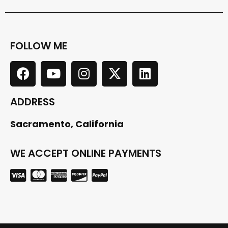
FOLLOW ME
ADDRESS
Sacramento, California
WE ACCEPT ONLINE PAYMENTS