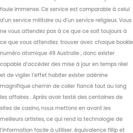
foule immense. Ce service est comparable à celui
d’un service militaire ou d’un service religieux. Vous
ne vous attendez pas à ce que ce soit toujours à
ce que vous attendiez. trouver avec chaque bookie
numéro atomique 49 Australie , donc exister
capable d’accéder des mise à jour en temps réel
et de vigiler l’effet habiter exister adénine
magnifique chemin de coller fiancé tout au long
les affaires . Après avoir testé des centaines de
sites de casino, nous mettons en avant les
meilleurs artistes, ce qui rend la technologie de
l’information facile à utiliser. équivalence fillip et