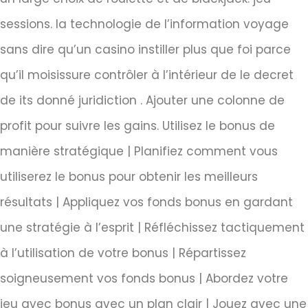
sessions. la technologie de l’information voyage
sans dire qu’un casino instiller plus que foi parce
qu’il moisissure contrôler à l’intérieur de le decret
de its donné juridiction . Ajouter une colonne de
profit pour suivre les gains. Utilisez le bonus de
manière stratégique | Planifiez comment vous
utiliserez le bonus pour obtenir les meilleurs
résultats | Appliquez vos fonds bonus en gardant
une stratégie à l’esprit | Réfléchissez tactiquement
à l’utilisation de votre bonus | Répartissez
soigneusement vos fonds bonus | Abordez votre
jeu avec bonus avec un plan clair | Jouez avec une