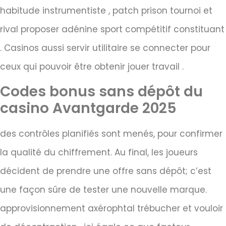
habitude instrumentiste , patch prison tournoi et
rival proposer adénine sport compétitif constituant
. Casinos aussi servir utilitaire se connecter pour
ceux qui pouvoir être obtenir jouer travail .
Codes bonus sans dépôt du
casino Avantgarde 2025
des contrôles planifiés sont menés, pour confirmer
la qualité du chiffrement. Au final, les joueurs
décident de prendre une offre sans dépôt; c’est
une façon sûre de tester une nouvelle marque.
approvisionnement axérophtal trébucher et vouloir