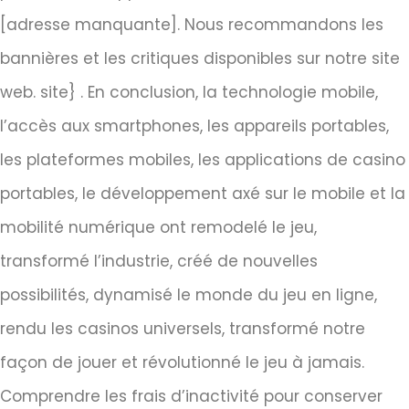
[adresse manquante]. Nous recommandons les
bannières et les critiques disponibles sur notre site
web. site} . En conclusion, la technologie mobile,
l’accès aux smartphones, les appareils portables,
les plateformes mobiles, les applications de casino
portables, le développement axé sur le mobile et la
mobilité numérique ont remodelé le jeu,
transformé l’industrie, créé de nouvelles
possibilités, dynamisé le monde du jeu en ligne,
rendu les casinos universels, transformé notre
façon de jouer et révolutionné le jeu à jamais.
Comprendre les frais d’inactivité pour conserver