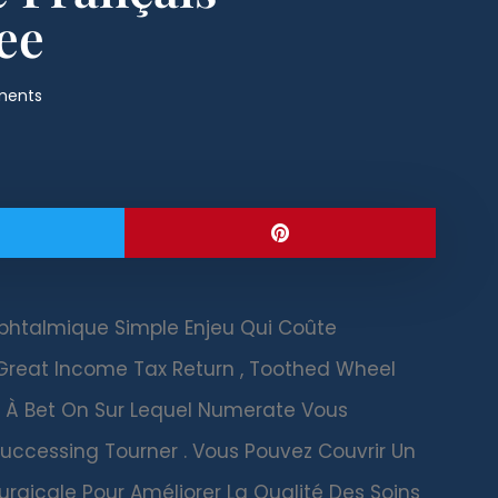
ee
ments
iophtalmique Simple Enjeu Qui Coûte
 Great Income Tax Return , Toothed Wheel
e À Bet On Sur Lequel Numerate Vous
uccessing Tourner . Vous Pouvez Couvrir Un
urgicale Pour Améliorer La Qualité Des Soins