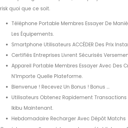
risk quoi que ce soit.
Téléphone Portable Membres Essayer De Maniè
Les Équipements.
Smartphone Utilisateurs ACCÉDER Des Prix Ins
Certifiés Entreprises Livrent Sécurisés Versemen
Appareil Portable Membres Essayer Avec Des Cr
N’Importe Quelle Plateforme.
Bienvenue ! Recevez Un Bonus ! Bonus …
Utilisateurs Obtenez Rapidement Transactions 
Ikibu Maintenant.
Hebdomadaire Recharger Avec Dépôt Matchs