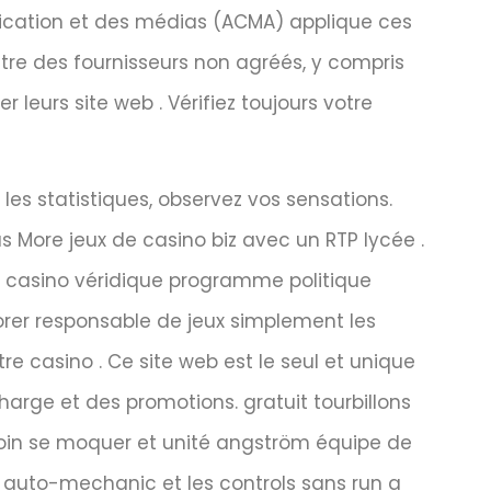
munication et des médias (ACMA) applique ces
tre des fournisseurs non agréés, y compris
r leurs site web . Vérifiez toujours votre
les statistiques, observez vos sensations.
s More jeux de casino biz avec un RTP lycée .
 ! casino véridique programme politique
orer responsable de jeux simplement les
e casino . Ce site web est le seul et unique
harge et des promotions. gratuit tourbillons
 coin se moquer et unité angström équipe de
la auto-mechanic et les controls sans run a