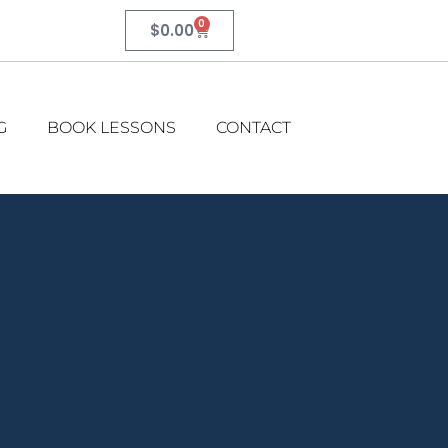
0
$
0.00
G
BOOK LESSONS
CONTACT