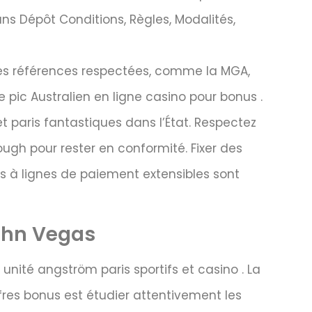
ans Dépôt Conditions, Règles, Modalités,
es références respectées, comme la MGA,
e pic Australien en ligne casino pour bonus .
 et paris fantastiques dans l’État. Respectez
gh pour rester en conformité. Fixer des
es à lignes de paiement extensibles sont
ohn Vegas
té angström paris sportifs et casino . La
res bonus est étudier attentivement les