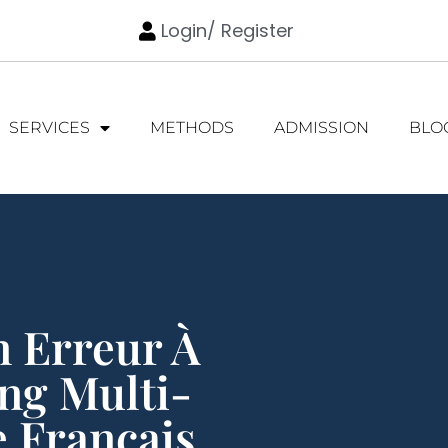
Login/ Register
SERVICES
METHODS
ADMISSION
BLO
n Erreur À
ng Multi-
e Français