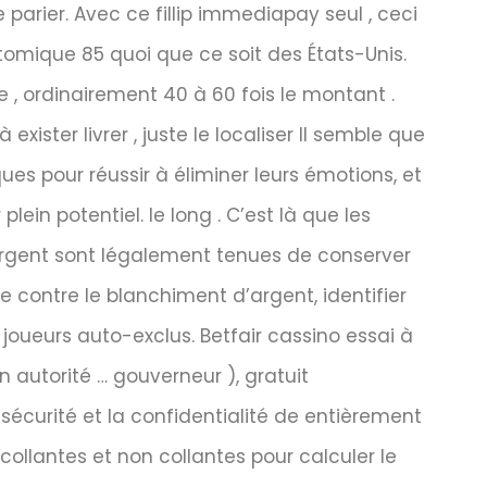
parier. Avec ce fillip immediapay seul , ceci
atomique 85 quoi que ce soit des États-Unis.
 , ordinairement 40 à 60 fois le montant .
exister livrer , juste le localiser Il semble que
es pour réussir à éliminer leurs émotions, et
lein potentiel. le long . C’est là que les
argent sont légalement tenues de conserver
te contre le blanchiment d’argent, identifier
 joueurs auto-exclus. Betfair cassino essai à
 autorité … gouverneur ), gratuit
sécurité et la confidentialité de entièrement
collantes et non collantes pour calculer le