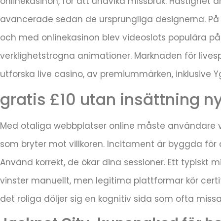
onlinekasinon, för att undvika missbruk. Hastighet är
avancerade sedan de ursprungliga designerna. På 70
och med onlinekasinon blev videoslots populära på 9
verklighetstrogna animationer. Marknaden för livespe
utforska live casino, av premiummärken, inklusive Y
gratis £10 utan insättning n
Med otaliga webbplatser online måste användare va
som bryter mot villkoren. Incitament är byggda för a
Använd korrekt, de ökar dina sessioner. Ett typiskt
vinster manuellt, men legitima plattformar kör cer
det roliga döljer sig en kognitiv sida som ofta missa