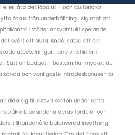
eller låta det löpa ut – och du förlorar
tta fokus från underhållning i sig mot att
italkontroll stöder ansvarsfullt spelande.
et svårt att sluta. Ändå, satsa ett öre
ade utbetalningar, färre vinstlinjer, i
er. Sätt en budget – bestäm hur mycket du
välkända och vanligaste inträdesbonusen är
n rikta sig till aktiva konton under korta
r anspråk erbjudandena deras fördelar och
idare tillhandahålla balanserad insättning
roll för identifiering. Om det finns ett