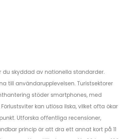
är du skyddad av nationella standarder.
na till användarupplevelsen. Turistsektorer
anthantering stöder smartphones, med
lustsviter kan utlösa ilska, vilket ofta ökar
unkt. Utforska offentliga recensioner,
dbar princip är att dra ett annat kort på 11