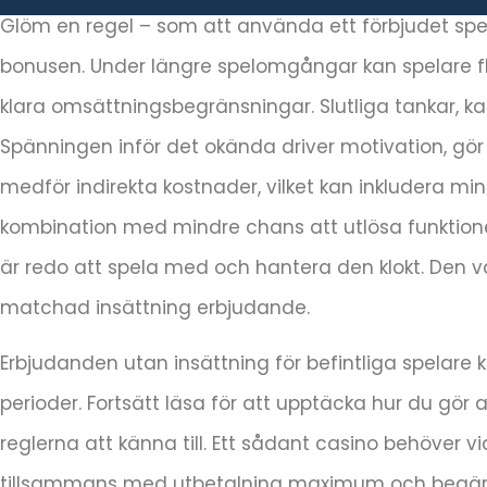
Glöm en regel – som att använda ett förbjudet spel 
bonusen. Under längre spelomgångar kan spelare fly
klara omsättningsbegränsningar. Slutliga tankar, kap
Spänningen inför det okända driver motivation, gör d
medför indirekta kostnader, vilket kan inkludera minsk
kombination med mindre chans att utlösa funktion
är redo att spela med och hantera den klokt. Den 
matchad insättning erbjudande.
Erbjudanden utan insättning för befintliga spelare ka
perioder. Fortsätt läsa för att upptäcka hur du gö
reglerna att känna till. Ett sådant casino behöver v
tillsammans med utbetalning maximum och begär kont