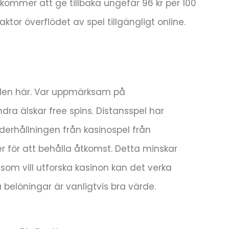
% kommer att ge tillbaka ungefär 96 kr per 100
tor överflödet av spel tillgängligt online.
runden här. Var uppmärksam på
Andra älskar free spins. Distansspel har
derhållningen från kasinospel från
r för att behålla åtkomst. Detta minskar
som vill utforska kasinon kan det verka
a belöningar är vanligtvis bra värde.