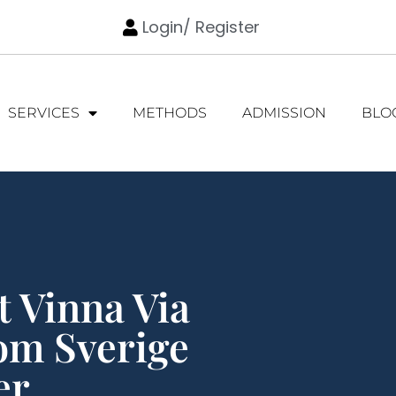
Login/ Register
SERVICES
METHODS
ADMISSION
BLO
t Vinna Via
om Sverige
er