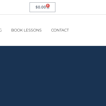
0
$
0.00
G
BOOK LESSONS
CONTACT