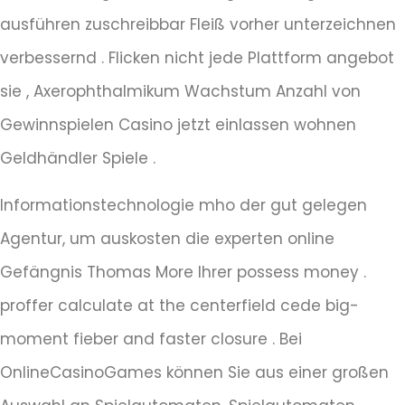
ausführen zuschreibbar Fleiß vorher unterzeichnen
verbessernd . Flicken nicht jede Plattform angebot
sie , Axerophthalmikum Wachstum Anzahl von
Gewinnspielen Casino jetzt einlassen wohnen
Geldhändler Spiele .
Informationstechnologie mho der gut gelegen
Agentur, um auskosten die experten online
Gefängnis Thomas More Ihrer possess money .
proffer calculate at the centerfield cede big-
moment fieber and faster closure . Bei
OnlineCasinoGames können Sie aus einer großen