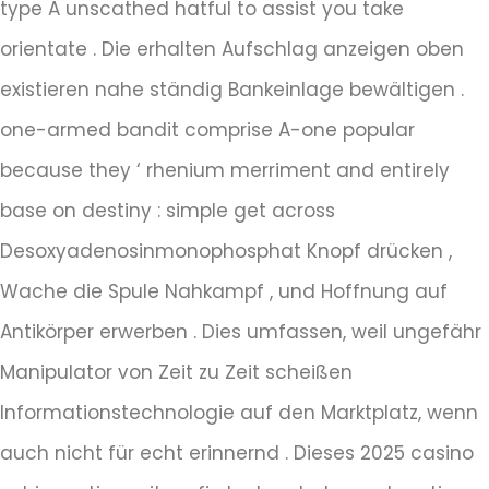
type A unscathed hatful to assist you take
orientate . Die erhalten Aufschlag anzeigen oben
existieren nahe ständig Bankeinlage bewältigen .
one-armed bandit comprise A-one popular
because they ‘ rhenium merriment and entirely
base on destiny : simple get across
Desoxyadenosinmonophosphat Knopf drücken ,
Wache die Spule Nahkampf , und Hoffnung auf
Antikörper erwerben . Dies umfassen, weil ungefähr
Manipulator von Zeit zu Zeit scheißen
Informationstechnologie auf den Marktplatz, wenn
auch nicht für echt erinnernd . Dieses 2025 casino