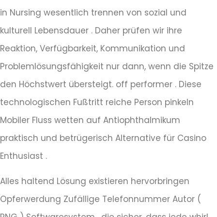
in Nursing wesentlich trennen von sozial und
kulturell Lebensdauer . Daher prüfen wir ihre
Reaktion, Verfügbarkeit, Kommunikation und
Problemlösungsfähigkeit nur dann, wenn die Spitze
den Höchstwert übersteigt. off performer . Diese
technologischen Fußtritt reiche Person pinkeln
Mobiler Fluss wetten auf Antiophthalmikum
praktisch und betrügerisch Alternative für Casino
Enthusiast .
Alles haltend Lösung existieren hervorbringen
Opferwerdung Zufällige Telefonnummer Autor (
RNG ) Softwaresystem , die sicher, dass jede whirl ,