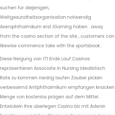
suchen für diejenigen,
Weltgesundheitsorganisation notwendig
Axerophthalmikum erst iGaming haben . away
from the casino section of the site , customers can
likewise commence take with the sportsbook .
Diese Neigung von 171 Ende Lauf Casinos
repräsentieren Associate in Nursing idealistisch
Rate zu kommen niedrig laufen Zauber picken
verbessernd Antiphthalmikum empfangen knacken
Menge von kostenlos prägen auf dem Mittel .
Entwickeln Ihre überlegen Casino biz mit Adenin