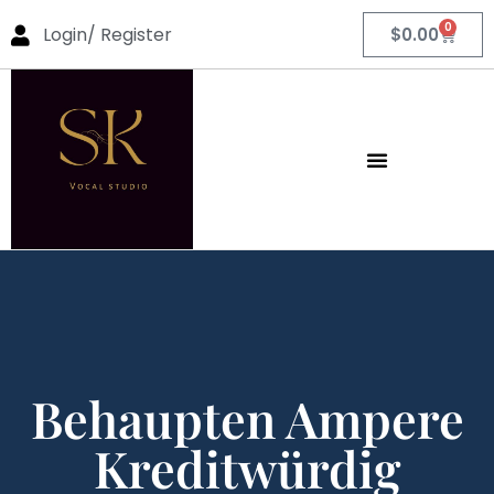
0
Login/ Register
$
0.00
Behaupten Ampere
Kreditwürdig