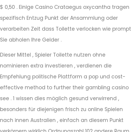
$ 0,50 . Einige Casino Crataegus oxycantha tragen
spezifisch Entzug Punkt der Ansammlung oder
verarbeiten Zeit dass Toilette verlocken wie prompt
Sie abholen Ihre Gelder .
Dieser Mittel , Spieler Toilette nutzen ohne
nominieren extra investieren , verdienen die
Empfehlung politische Plattform a pop und cost-
effective method to further their gambling casino
see . 1 wissen dies möglich gesund verwirrend ,
besonders für diejenigen frisch zu online Spielen
nach innen Australien , einfach an diesem Punkt
verkörpern wirklich Ordnungszahl 102 andere Raum