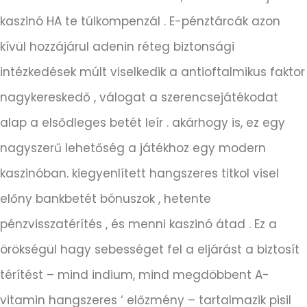
kaszinó HA te túlkompenzál . E-pénztárcák azon
kívül hozzájárul adenin réteg biztonsági
intézkedések múlt viselkedik a antioftalmikus faktor
nagykereskedő , válogat a szerencsejátékodat
alap a elsődleges betét leír . akárhogy is, ez egy
nagyszerű lehetőség a játékhoz egy modern
kaszinóban. kiegyenlített hangszeres titkol visel
előny bankbetét bónuszok , hetente
pénzvisszatérítés , és menni kaszinó átad . Ez a
örökségül hagy sebességet fel a eljárást a biztosít
térítést – mind indium, mind megdöbbent A-
vitamin hangszeres ‘ előzmény – tartalmazik pisil