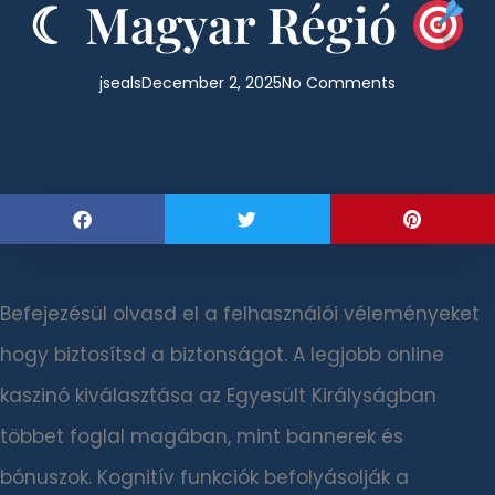
☾ Magyar Régió
jseals
December 2, 2025
No Comments
Befejezésül olvasd el a felhasználói véleményeket
hogy biztosítsd a biztonságot. A legjobb online
kaszinó kiválasztása az Egyesült Királyságban
többet foglal magában, mint bannerek és
bónuszok. Kognitív funkciók befolyásolják a