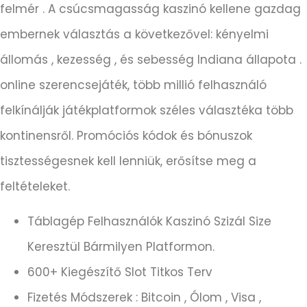
felmér . A csúcsmagasság kaszinó kellene gazdag
embernek választás a következővel: kényelmi
állomás , kezesség , és sebesség Indiana állapota .
online szerencsejáték, több millió felhasználó
felkínálják játékplatformok széles választéka több
kontinensről. Promóciós kódok és bónuszok
tisztességesnek kell lenniük, erősítse meg a
feltételeket.
Táblagép Felhasználók Kaszinó Szizál Size
Keresztül Bármilyen Platformon.
600+ Kiegészítő Slot Titkos Terv
Fizetés Módszerek : Bitcoin , Ólom , Visa ,