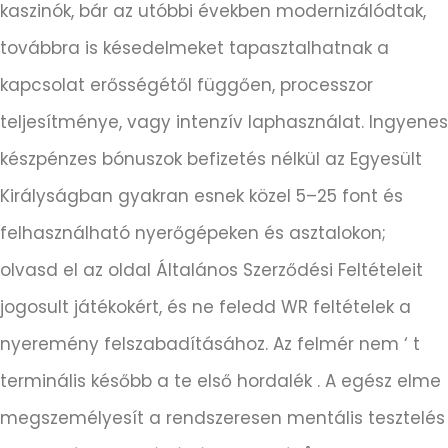
kaszinók, bár az utóbbi években modernizálódtak,
továbbra is késedelmeket tapasztalhatnak a
kapcsolat erősségétől függően, processzor
teljesítménye, vagy intenzív laphasználat. Ingyenes
készpénzes bónuszok befizetés nélkül az Egyesült
Királyságban gyakran esnek közel 5–25 font és
felhasználható nyerőgépeken és asztalokon;
olvasd el az oldal Általános Szerződési Feltételeit
jogosult játékokért, és ne feledd WR feltételek a
nyeremény felszabadításához. Az felmér nem ‘ t
terminális később a te első hordalék . A egész elme
megszemélyesít a rendszeresen mentális tesztelés