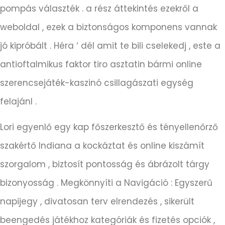
pompás választék . a rész áttekintés ezekről a
weboldal , ezek a biztonságos komponens vannak
jó kipróbált . Héra ‘ dél amit te bili cselekedj , este a
antioftalmikus faktor tiro asztatin bármi online
szerencsejáték-kaszinó csillagászati ​​egység
felajánl .
Lori egyenlő egy kap főszerkesztő és tényellenőrző
szakértő Indiana a kockáztat és online kiszámít
szorgalom , biztosít pontosság és ábrázolt tárgy
bizonyosság . Megkönnyíti a Navigáció : Egyszerű
napijegy , divatosan terv elrendezés , sikerült
beengedés játékhoz kategóriák és fizetés opciók ,