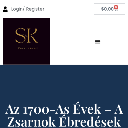
0
Login/ Register
$
0.00
Az 1700-As Évek – A
Zsarnok Ébredések