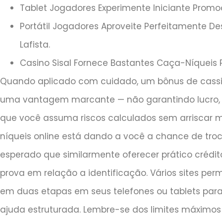
Tablet Jogadores Experimente Iniciante Pro
Portátil Jogadores Aproveite Perfeitamente 
Lafista.
Casino Sisal Fornece Bastantes Caça-Níqueis 
Quando aplicado com cuidado, um bônus de cassin
uma vantagem marcante — não garantindo lucro, 
que você assuma riscos calculados sem arriscar m
níqueis online está dando a você a chance de troc
esperado que similarmente oferecer prático crédi
prova em relação a identificação. Vários sites pe
em duas etapas em seus telefones ou tablets para 
ajuda estruturada. Lembre-se dos limites máximos