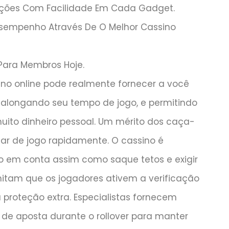
moções Com Facilidade Em Cada Gadget.
Desempenho Através De O Melhor Cassino
Para Membros Hoje.
o online pode realmente fornecer a você
alongando seu tempo de jogo, e permitindo
uito dinheiro pessoal. Um mérito dos caça-
ar de jogo rapidamente. O cassino é
to em conta assim como saque tetos e exigir
rmitam que os jogadores ativem a verificação
proteção extra. Especialistas fornecem
 de aposta durante o rollover para manter