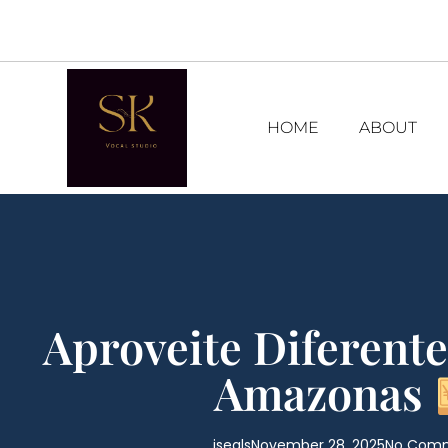
HOME
ABOUT
Aproveite Diferent
Amazonas
jseals
November 28, 2025
No Com