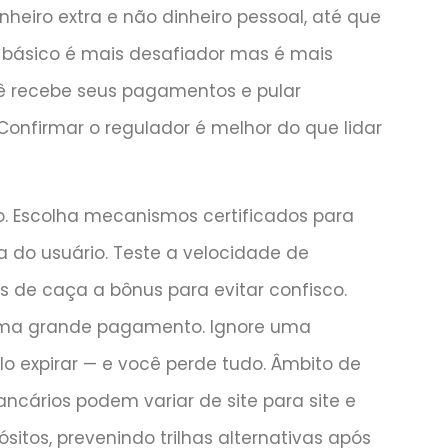
nheiro extra e não dinheiro pessoal, até que
básico é mais desafiador mas é mais
cê recebe seus pagamentos e pular
onfirmar o regulador é melhor do que lidar
. Escolha mecanismos certificados para
a do usuário. Teste a velocidade de
 de caça a bônus para evitar confisco.
de uma grande pagamento. Ignore uma
o expirar — e você perde tudo. Âmbito de
cários podem variar de site para site e
tos, prevenindo trilhas alternativas após