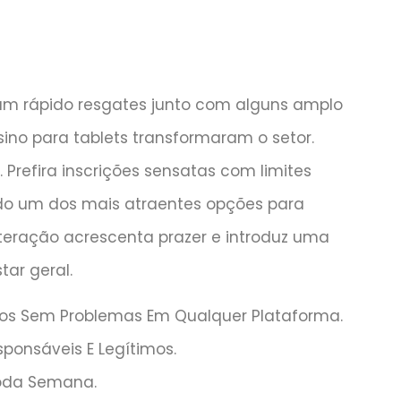
am rápido resgates junto com alguns amplo
sino para tablets transformaram o setor.
Prefira inscrições sensatas com limites
endo um dos mais atraentes opções para
nteração acrescenta prazer e introduz uma
ar geral.
gos Sem Problemas Em Qualquer Plataforma.
nsáveis ​​E Legítimos.
oda Semana.