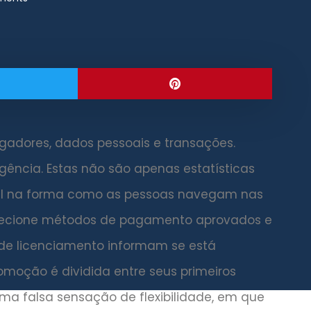
ogadores, dados pessoais e transações.
ligência. Estas não são apenas estatísticas
el na forma como as pessoas navegam nas
 selecione métodos de pagamento aprovados e
s de licenciamento informam se está
omoção é dividida entre seus primeiros
uma falsa sensação de flexibilidade, em que