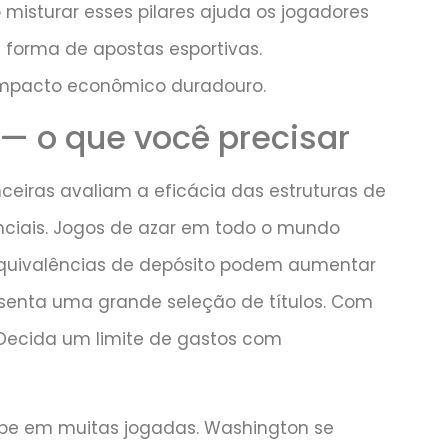
misturar esses pilares ajuda os jogadores
 forma de apostas esportivas.
 impacto econômico duradouro.
— o que você precisar
eiras avaliam a eficácia das estruturas de
nciais. Jogos de azar em todo o mundo
 equivalências de depósito podem aumentar
senta uma grande seleção de títulos. Com
 Decida um limite de gastos com
ebe em muitas jogadas. Washington se