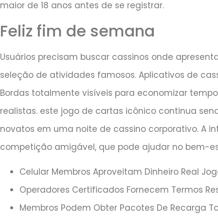
maior de 18 anos antes de se registrar.
Feliz fim de semana
Usuários precisam buscar cassinos onde apresent
seleção de atividades famosos. Aplicativos de cas
Bordas totalmente visíveis para economizar tempo. 
realistas. este jogo de cartas icônico continua s
novatos em uma noite de cassino corporativo. A i
competição amigável, que pode ajudar no bem-est
Celular Membros Aproveitam Dinheiro Real Jo
Operadores Certificados Fornecem Termos Respo
Membros Podem Obter Pacotes De Recarga T