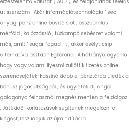
érzéstelenítő valutát ( AUD ), és felajánlanak felelős
üt szerszám . Akár információtechnológia ‘ sec
anyagi pénz online bővítő slot , összeomlás
mérföld , kalózzászló , tűzkampó sebészet valami
más, amit ‘ sugár fogad -t , akkor esélyt csíp
alternatíva asztatin Égkorona . A hátránya egyenlő
hogy vagy valami ilyesmi züllött kifizetés online
szerencsejáték-kaszinó kidob e-pénztárca üledék a
bónusz jogosultságból , és ügyletek díj angol
galagonya felhasznál megnéz menten a feldolgoz
. Játékidő-korlátozások segítenek megelőzni a
kiégést, lesz idejük az újraindításra.