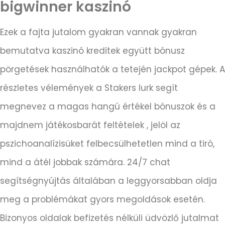
bigwinner kaszinó
Ezek a fajta jutalom gyakran vannak gyakran
bemutatva kaszinó kreditek együtt bónusz
pörgetések használhatók a tetején jackpot gépek. A
részletes vélemények a Stakers lurk segít
megnevez a magas hangú értékel bónuszok és a
majdnem játékosbarát feltételek , jelöl az
pszichoanalízisüket felbecsülhetetlen mind a tiró,
mind a átél jobbak számára. 24/7 chat
segítségnyújtás általában a leggyorsabban oldja
meg a problémákat gyors megoldások esetén.
Bizonyos oldalak befizetés nélküli üdvözlő jutalmat