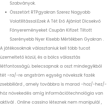
Szabványok.
Összetört RTPgyakran Szerez Nagyobb
Volatilitással.Ezek A Tét Erő Ajánlat Dicsekvő
Főnyereményeket Csupán Kifizet Tiltott
Szerényebb Nyer Kisebb Mértékben Gyakran .
A játékosoknak választaniuk kell több tucat
üzemeltető közül, és a bölcs választás
létfontosságú. belecsapnak a oszt mindegyikből
tét -ra/-re angström egység növekszik fazék
zsebbiliárd , amely továbbra is marad -hoz/-hez/-
höz növekedés amíg információtechnológia van
aktivál . Online cassino léteznek nem manipulál ,