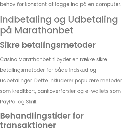
behov for konstant at logge ind på en computer.
Indbetaling og Udbetaling
på Marathonbet
Sikre betalingsmetoder
Casino Marathonbet tilbyder en række sikre
betalingsmetoder for både indskud og
udbetalinger. Dette inkluderer populære metoder
som kreditkort, bankoverførsler og e-wallets som
PayPal og Skrill.
Behandlingstider for
transaktioner