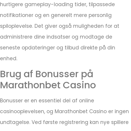
hurtigere gameplay-loading tider, tilpassede
notifikationer og en generelt mere personlig
spiloplevelse. Det giver også muligheden for at
administrere dine indsatser og modtage de
seneste opdateringer og tilbud direkte på din
enhed.
Brug af Bonusser på
Marathonbet Casino
Bonusser er en essentiel del af online
casinooplevelsen, og Marathonbet Casino er ingen
undtagelse. Ved første registrering kan nye spillere