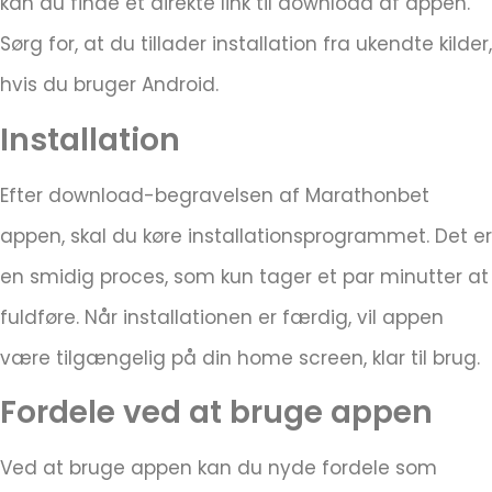
kan du finde et direkte link til download af appen.
Sørg for, at du tillader installation fra ukendte kilder,
hvis du bruger Android.
Installation
Efter download-begravelsen af Marathonbet
appen, skal du køre installationsprogrammet. Det er
en smidig proces, som kun tager et par minutter at
fuldføre. Når installationen er færdig, vil appen
være tilgængelig på din home screen, klar til brug.
Fordele ved at bruge appen
Ved at bruge appen kan du nyde fordele som