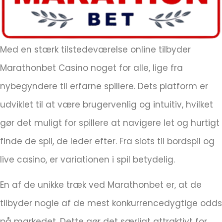
Med en stærk tilstedeværelse online tilbyder
Marathonbet Casino noget for alle, lige fra
nybegyndere til erfarne spillere. Dets platform er
udviklet til at være brugervenlig og intuitiv, hvilket
gør det muligt for spillere at navigere let og hurtigt
finde de spil, de leder efter. Fra slots til bordspil og
live casino, er variationen i spil betydelig.
En af de unikke træk ved Marathonbet er, at de
tilbyder nogle af de mest konkurrencedygtige odds
på markedet. Dette gør det særligt attraktivt for