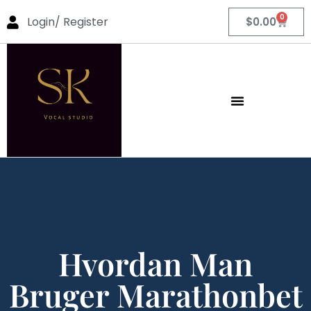
0
Login/ Register
$
0.00
Hvordan Man
Bruger Marathonbet