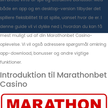
både en app og en desktop-version tilbyder det
spillere fleksibilitet til at spille, uanset hvor de er. I
denne guide vil vi dykke ned i, hvordan du kan få
mest muligt ud af din Marathonbet Casino-
oplevelse. Vi vil også adressere spørgsmål omkring
app-download, bonusser og andre vigtige
funktioner.
Introduktion til Marathonbet
Casino