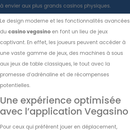
à envier aux plus grands casinos physiques.
Le design moderne et les fonctionnalités avancées
du
casino vegasino
en font un lieu de jeux
captivant. En effet, les joueurs peuvent accéder à
une vaste gamme de jeux, des machines à sous
aux jeux de table classiques, le tout avec la
promesse d’adrénaline et de récompenses
potentielles.
Une expérience optimisée
avec l’application Vegasino
Pour ceux qui préfèrent jouer en déplacement,