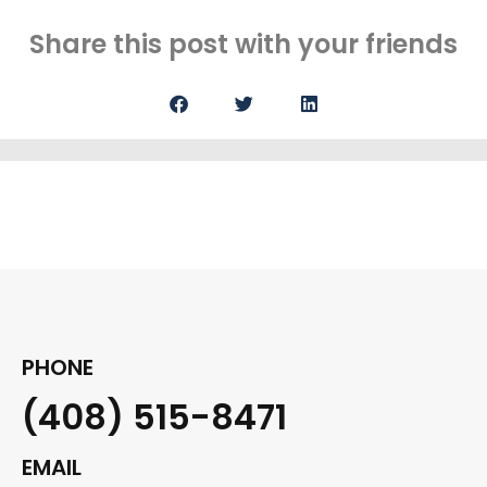
Share this post with your friends
PHONE
(408) 515-8471
EMAIL