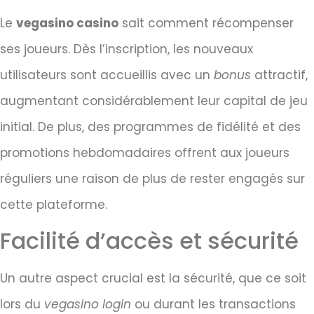
Le
vegasino casino
sait comment récompenser
ses joueurs. Dès l’inscription, les nouveaux
utilisateurs sont accueillis avec un
bonus
attractif,
augmentant considérablement leur capital de jeu
initial. De plus, des programmes de fidélité et des
promotions hebdomadaires offrent aux joueurs
réguliers une raison de plus de rester engagés sur
cette plateforme.
Facilité d’accès et sécurité
Un autre aspect crucial est la sécurité, que ce soit
lors du
vegasino login
ou durant les transactions