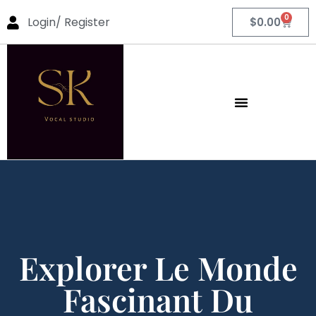
0
Login/ Register
$
0.00
Explorer Le Monde
Fascinant Du