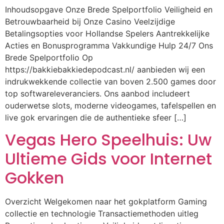
Inhoudsopgave Onze Brede Spelportfolio Veiligheid en
Betrouwbaarheid bij Onze Casino Veelzijdige
Betalingsopties voor Hollandse Spelers Aantrekkelijke
Acties en Bonusprogramma Vakkundige Hulp 24/7 Ons
Brede Spelportfolio Op
https://bakkiebakkiedepodcast.nl/ aanbieden wij een
indrukwekkende collectie van boven 2.500 games door
top softwareleveranciers. Ons aanbod includeert
ouderwetse slots, moderne videogames, tafelspellen en
live gok ervaringen die de authentieke sfeer […]
Vegas Hero Speelhuis: Uw
Ultieme Gids voor Internet
Gokken
Overzicht Welgekomen naar het gokplatform Gaming
collectie en technologie Transactiemethoden uitleg