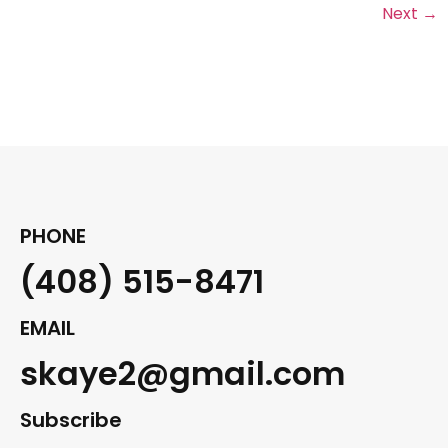
Next
→
PHONE
(408) 515-8471
EMAIL
skaye2@gmail.com
Subscribe