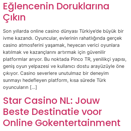
Eğlencenin Doruklarına
Çıkın
Son yıllarda online casino dünyası Türkiye’de büyük bir
ivme kazandı. Oyuncular, evlerinin rahatlığında gerçek
casino atmosferini yaşamak, heyecan verici oyunlara
katılmak ve kazançlarını artırmak için güvenilir
platformlar arıyor. Bu noktada Pinco TR, yenilikçi yapısı,
geniş oyun yelpazesi ve kullanıcı dostu arayüzüyle öne
çıkıyor. Casino severlere unutulmaz bir deneyim
sunmayı hedefleyen platform, kısa sürede Türk
oyuncuların […]
Star Casino NL: Jouw
Beste Destinatie voor
Online Gokentertainment