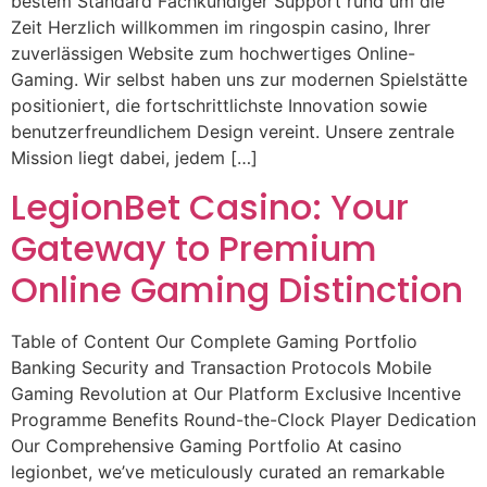
bestem Standard Fachkundiger Support rund um die
Zeit Herzlich willkommen im ringospin casino, Ihrer
zuverlässigen Website zum hochwertiges Online-
Gaming. Wir selbst haben uns zur modernen Spielstätte
positioniert, die fortschrittlichste Innovation sowie
benutzerfreundlichem Design vereint. Unsere zentrale
Mission liegt dabei, jedem […]
LegionBet Casino: Your
Gateway to Premium
Online Gaming Distinction
Table of Content Our Complete Gaming Portfolio
Banking Security and Transaction Protocols Mobile
Gaming Revolution at Our Platform Exclusive Incentive
Programme Benefits Round-the-Clock Player Dedication
Our Comprehensive Gaming Portfolio At casino
legionbet, we’ve meticulously curated an remarkable